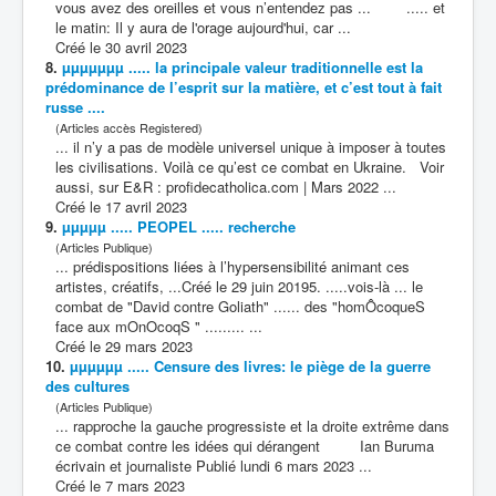
vous avez des oreilles et vous n’entendez pas ... ..... et
le matin: Il y aura de l'orage aujourd'hui, car ...
Créé le 30 avril 2023
8.
µµµµµµµ ..... la principale valeur traditionnelle est la
prédominance de l’esprit sur la matière, et c’est tout à fait
russe ....
(Articles accès Registered)
... il n’y a pas de modèle universel unique à imposer à toutes
les civilisations. Voilà ce qu’est ce
combat
en Ukraine. Voir
aussi, sur E&R : profidecatholica.com | Mars 2022 ...
Créé le 17 avril 2023
9.
µµµµµ ..... PEOPEL ..... recherche
(Articles Publique)
... prédispositions liées à l’hypersensibilité animant ces
artistes, créatifs, ...Créé le 29 juin 20195. .....vois-là ... le
combat
de "David contre Goliath" ...... des "homÔcoqueS
face aux mOnOcoqS " ......... ...
Créé le 29 mars 2023
10.
µµµµµµ ..... Censure des livres: le piège de la guerre
des cultures
(Articles Publique)
... rapproche la gauche progressiste et la droite extrême dans
ce
combat
contre les idées qui dérangent Ian Buruma
écrivain et journaliste Publié lundi 6 mars 2023 ...
Créé le 7 mars 2023