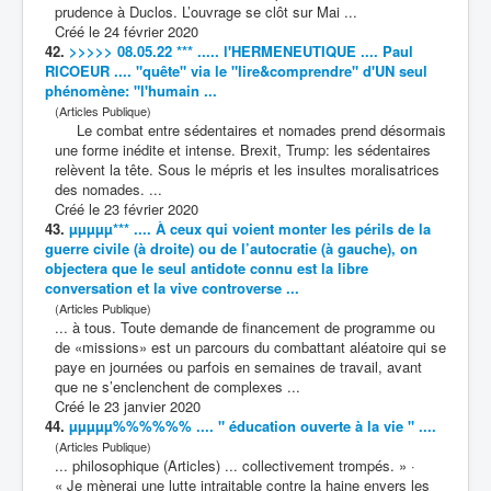
prudence à Duclos. L’ouvrage se clôt sur Mai ...
Créé le 24 février 2020
42.
>>>>> 08.05.22 *** ..... l'HERMENEUTIQUE .... Paul
RICOEUR .... "quête" via le "lire&comprendre" d'UN seul
phénomène: "l'humain ...
(Articles Publique)
Le
combat
entre sédentaires et nomades prend désormais
une forme inédite et intense. Brexit, Trump: les sédentaires
relèvent la tête. Sous le mépris et les insultes moralisatrices
des nomades. ...
Créé le 23 février 2020
43.
µµµµµ*** .... À ceux qui voient monter les périls de la
guerre civile (à droite) ou de l’autocratie (à gauche), on
objectera que le seul antidote connu est la libre
conversation et la vive controverse ...
(Articles Publique)
... à tous. Toute demande de financement de programme ou
de «missions» est un parcours du
combat
tant aléatoire qui se
paye en journées ou parfois en semaines de travail, avant
que ne s’enclenchent de complexes ...
Créé le 23 janvier 2020
44.
µµµµµ%%%%%% .... " éducation ouverte à la vie " ....
(Articles Publique)
... philosophique (Articles) ... collectivement trompés. » ·
« Je mènerai une lutte intraitable contre la haine envers les