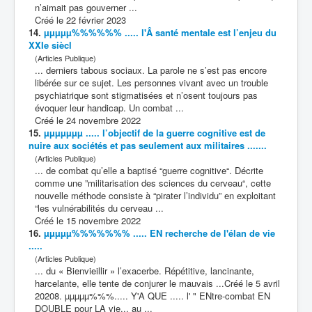
n’aimait pas gouverner ...
Créé le 22 février 2023
14.
µµµµµ%%%%%% ..... l'Â santé mentale est l’enjeu du
XXIe siècl
(Articles Publique)
... derniers tabous sociaux. La parole ne s’est pas encore
libérée sur ce sujet. Les personnes vivant avec un trouble
psychiatrique sont stigmatisées et n’osent toujours pas
évoquer leur handicap. Un
combat
...
Créé le 24 novembre 2022
15.
µµµµµµµ ..... l’objectif de la guerre cognitive est de
nuire aux sociétés et pas seulement aux militaires .......
(Articles Publique)
... de
combat
qu’elle a baptisé “guerre cognitive“. Décrite
comme une ”militarisation des sciences du cerveau“, cette
nouvelle méthode consiste à “pirater l’individu” en exploitant
“les vulnérabilités du cerveau ...
Créé le 15 novembre 2022
16.
µµµµµ%%%%%%% ..... EN recherche de l'élan de vie
.....
(Articles Publique)
... du « Bienvieillir » l’exacerbe. Répétitive, lancinante,
harcelante, elle tente de conjurer le mauvais ...Créé le 5 avril
20208. µµµµµ%%%..... Y'A QUE ..... l' " ENtre-
combat
EN
DOUBLE pour LA vie... au ...