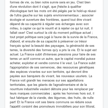
formes de vie, ou bien notre survie sera en jeu. C'est bien
d'une révolution dont il s'agit, que j'hésite à qualifier
d'écologique tant les mots ont été piégés par le hold-up réussi
de l'ultra gauche sur les sujets environnementaux ; associer
écologie et ouverture des frontières, quand tout être vivant
dépend de sa capacité à réguler ses échanges avec son
milieu, à capter ce qui le nourrit et à rejeter ce qui lui nuit, il
fallait oser! C'est surtout la clé du moment politique actuel ;
tout projet politique sera jugé à l'aune de la survie de la France,
d'abord, et ensuite de sa capacité à préserver ce trésor
français qu'est la beauté des paysages, la générosité de ses
terres, la diversité des formes qu'y a pris la vie. Et le sujet est
actuel. La France subit d'intenses pressions pour faire de ses
terres un actif comme un autre, que le capital mondial puisse
acheter, exploiter et vendre comme il le veut. La France subit
l'appropriation de ses semences, des ressources génétiques
des espèces vivantes sur son territoire, qui devront être
payées aux banquiers du vivant, les nouveaux usuriers. La
France voit grandir les menaces sur ses appellations
territoriales, que les géants de l'agroalimentaire et de la
nourriture industrielle veulent détruire pour les remplacer par
leurs marques commerciales ; après les hommes hors sol, il
faut fabriquer de la viande, des légumes, des fruits, de nulle
part! Et la France voit ses biens communs se réduire sous
l'appétit conjoint des promoteurs immobiliers pour son littoral,