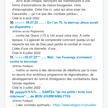
... 2015 avait choqué, renvoyant les manifestants à une
forme d’automatisme de classe bourgeoise, voire
d’islamophobie. Cette fois-ci, celui qui aime jouer les
Cassandre – «je n’ai que des
combat
s perdus», ...
Créé le 9 août 2022
30.
>>>>> 09.07.22 ..... « En l’an 70, la start-up Jésus aurait
pu disparaître »
(Articles accès Registered)
... contre les Grecs (175 à 140 avant notre ère). A cette
époque, il s’agissait de comprendre comment quelqu’un qui
respecte les lois de Dieu peut perdre le
combat
et mourir.
L’idée d’une vie éternelle, d’une ...
Créé le 9 juillet 2022
31.
>>>>>03.07.22*** ..... Mali : les Touaregs s'unissent
contre le terrorism
(Articles Publique)
... mettre un terme à des décennies de rébellions par la mise
en œuvre d'un ambitieux programme de régionalisation, de
développement du nord et d'intégration des
combat
tants dans
l'armée régulière. ...
Créé le 3 juillet 2022
32.
µµµµµ%%%%......SANTEs "de ma petite / forte voix
intérieure".....de MON JOURN'ANALYTIQ
(Articles Publique)
... t des
combat
s spirituels»
https://www.lefigaro.fr/actualite-