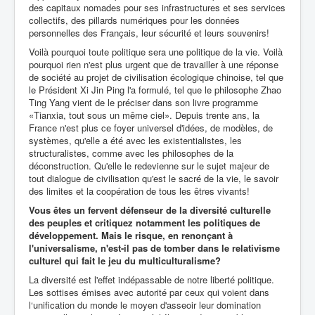
des capitaux nomades pour ses infrastructures et ses services
collectifs, des pillards numériques pour les données
personnelles des Français, leur sécurité et leurs souvenirs!
Voilà pourquoi toute politique sera une politique de la vie. Voilà
pourquoi rien n'est plus urgent que de travailler à une réponse
de société au projet de civilisation écologique chinoise, tel que
le Président Xi Jin Ping l'a formulé, tel que le philosophe Zhao
Ting Yang vient de le préciser dans son livre programme
«Tianxia, tout sous un même ciel». Depuis trente ans, la
France n'est plus ce foyer universel d'idées, de modèles, de
systèmes, qu'elle a été avec les existentialistes, les
structuralistes, comme avec les philosophes de la
déconstruction. Qu'elle le redevienne sur le sujet majeur de
tout dialogue de civilisation qu'est le sacré de la vie, le savoir
des limites et la coopération de tous les êtres vivants!
Vous êtes un fervent défenseur de la diversité culturelle
des peuples et critiquez notamment les politiques de
développement. Mais le risque, en renonçant à
l'universalisme, n'est-il pas de tomber dans le relativisme
culturel qui fait le jeu du multiculturalisme?
La diversité est l'effet indépassable de notre liberté politique.
Les sottises émises avec autorité par ceux qui voient dans
l‘unification du monde le moyen d'asseoir leur domination