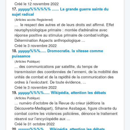
Créé le 12 novembre 2022
17.
µµµµµ%%%%%% ...... La grande guerre sainte du
sujet radical
(Articles accès Registered)
... le respect des autres et de leurs droits est affirmé. Effet
neurophysiologique primaire : montée d'adrénaline avec
réponse positive au stimulus primaire de
combat
/voltige.
Détermination Aspects anthropologique ...
Créé le 3 novembre 2022
18.
µµµµµ%%%..... Dromocratie. la vitesse comme
puissance
(Articles Publique)
... des communications par satellite, du temps de
transmission des coordonnées de l’ennemi, de la mobilité des
unités de
combat
et de la rapidité de la communication des
ordres à l’exécutant. De toute évidence, ...
Créé le 3 novembre 2022
19.
µµµµµ%%%%..... Wikipédia, attention les débats
(Articles Publique)
... numéro d’octobre de la Revue du crieur (éditions la
Découverte-Mediapart), Sihame Assbague, figure clivante du
combat
contre les violences policières, dénonce le traitement
réservé sur l’encyclopédie aux ...
Créé le 31 octobre 2022
20.
µµµµµ%%%%.....Wikipédia, attention les débats