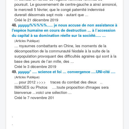
poursuit. Le gouvernement de centre-gauche a ainsi annoncé,
le mercredi 5 février, que le congé paternité indemnisé
durerait désormais sept mois - autant que ...
Créé le 21 décembre 2019
48.
µµµµµ%%%%%..... je nous accuse de non assistance à
l'espèce humaine en cours de destruction ... à l’accession
du capital à sa domination réelle sur la société..... ...
(Articles Publique)
... royaumes
combat
tants en Chine, les moments de la
décomposition de la communauté féodale à la suite de la
surpopulation provoquant des difficultés agraires qui sont à la
base des peurs de l’an mille, des ...
Créé le 3 décembre 2019
49.
µµµµµ* .... science et foi ... convergence ....UNi-cité ....
(Articles Publique)
... pour 2012 >>>> traces du
combat
des dieux ..
IMAGES ou Photos ....toute proposition d'images sera
bienvenue ...voici une sélection ...
Créé le 7 novembre 201
.
.