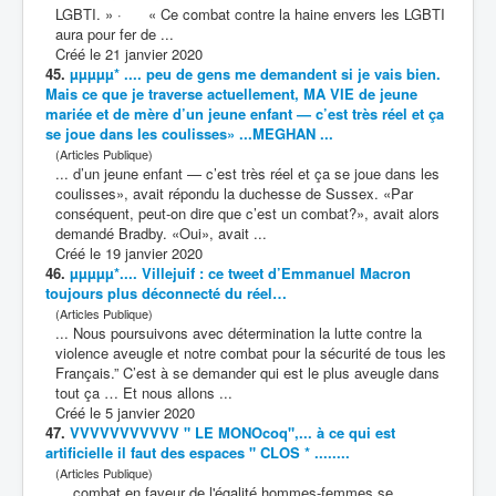
LGBTI. » · « Ce
combat
contre la haine envers les LGBTI
aura pour fer de ...
Créé le 21 janvier 2020
45.
µµµµµ* .... peu de gens me demandent si je vais bien.
Mais ce que je traverse actuellement, MA VIE de jeune
mariée et de mère d’un jeune enfant — c’est très réel et ça
se joue dans les coulisses» ...MEGHAN ...
(Articles Publique)
... d’un jeune enfant — c’est très réel et ça se joue dans les
coulisses», avait répondu la duchesse de Sussex. «Par
conséquent, peut-on dire que c’est un
combat
?», avait alors
demandé Bradby. «Oui», avait ...
Créé le 19 janvier 2020
46.
µµµµµ*.... Villejuif : ce tweet d’Emmanuel Macron
toujours plus déconnecté du réel…
(Articles Publique)
... Nous poursuivons avec détermination la lutte contre la
violence aveugle et notre
combat
pour la sécurité de tous les
Français.” C’est à se demander qui est le plus aveugle dans
tout ça … Et nous allons ...
Créé le 5 janvier 2020
47.
VVVVVVVVVVV " LE MONOcoq",... à ce qui est
artificielle il faut des espaces " CLOS * ........
(Articles Publique)
...
combat
en faveur de l'égalité hommes-femmes se