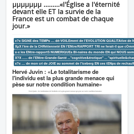
µµµµµµµ .........«l'Église a l'éternité
recherche
devant elle ET la survie de la
France est un combat de chaque
jour.»
x?x SIGNE des TEMPs .... dé-VOILEment de l'EVOLUTION QUALITAtive de NOS
XµX l'ère de la CHRétienneté EN l'ENtre/RAPPORT TRI ne ferait-il que cÔmm
x-x les ENtre-rapportS NUMERIQUEs BI-naires du monde EN qui NOUS sommes 
X?X ...... de l'ENtre-Grande-Santé ..."cognitive&érotique" ... "spirituelle&char
x?x .... de mon cri de JOIE au sommet de l'iceberg EN ces tENps de rechauffemen
Hervé Juvin : «Le totalitarisme de
l'individu est la plus grande menace qui
pèse sur notre condition humaine»