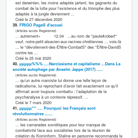
est darwinien, les moins adaptés jartent, les gagnants du
combat
de la lutte pour l’existence et du triomphe des plus
adaptés à la jungle deviennent ...
Créé le 27 décembre 2020
39.
FRIGO PageS d'accuei
(Articles accès Registered)
... autrement» 12.04 ...au nom de "paule&robert"
veuf, notre-petit-alsacien-aux-racines-chrétiennes ... vois-là
... le "dévoilement-des-ENtre-
Combat
S" des "ENtre-DavidS
contre les ...
Créé le 25 mai 2020
40.
µµµµµ%%% ....Narcissisme et capitalisme ...Dans La
société autophage par Anselm Jappe (2017) .....
(Articles accès Registered)
... qu’un autre marxiste lui donne une telle leçon de
radicalisme, lui reprochant d’avoir fait exactement ce qu’il
affirmait avoir toujours
combat
tu : l’adaptation de la
psychanalyse à un contexte répressif, ...
Créé le 7 mars 2020
41.
µµµµµ*** .... Pourquoi les Français sont
révolutionnaires ......
(Articles accès Registered)
... les camarades soviétiques pour leur manque de
combat
ivité face aux socialistes lors de la réunion de
création du Kominform, Staline en personne recommanda la