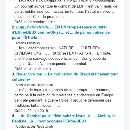
... favorable à l’ouverture de la PMA/GPA aux homosexuels.
On pourrait songer que le
combat
de LMPT est vain, mais ce
serait oublier que les masses ne font pas l’histoire : elles la
subissent. C’est le premier ...
Créé le 22 octobre 2019
2.
µµµµµ%%%%%%.... EN UN temps-espace
culturel
d'ENtre-DEUX comm-UN(s) ... et ....de par son absence
pour l'¨ÊTre-là ...
(Articles Publique)
... le 27 décembre 20162. NATURE .... CULTUREs ...
CIVILISATIONs .... ... (Articles) EXTRAITS 4 ... En Inde,
une fillette sauvage découverte au sein d'un groupe de
singes. 3....La Nature exposée : le
combat
...
Créé le 31 juillet 2018
3.
Roger Scruton : «La motivation du Brexit était avant tout
culturel
le»
(Articles accès Registered)
... a été de tous les
combat
s de son temps. Il a notamment
participé à la création d'universités clandestines en Europe
centrale pendant la guerre froide. Farouche défenseur des
traditions britanniques, il ...
Créé le 22 juin 2018
4.
... du
Combat
pour l'Hémisphère Nord...à .... Abellio, le
Baptiste ...à ..l'homocoques l'ENtre-DEUX
(Articles accès Registered)