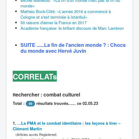
Michel Maffesoli: «La fin d'un monde n'est pas la fin du
monde»
Mathieu Bock-Côté: «L'année 2016 a commencé à
Cologne et s'est terminée à Istanbul»
50 raisons d'aimer la France en 2017
Académie française: le brillant discours de Marc Lambron
SUITE ......La fin de l'ancien monde ? : Chocs
du monde avec Hervé Juvin
CORRELATs
echercher : combat culturel
R
Total :
résultats trouvés...... ce 02.05.23
49
1.
...La PMA et le
combat
identitaire : les leçons à tirer –
Clément Martin
(Articles accès Registered)