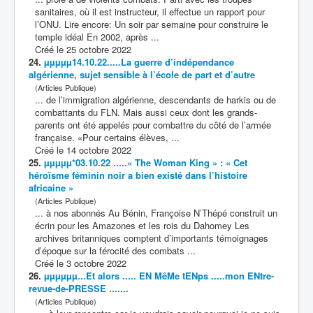
sanitaires, où il est instructeur, il effectue un rapport pour
l’ONU. Lire encore: Un soir par semaine pour construire le
temple idéal En 2002, après ...
Créé le 25 octobre 2022
24.
µµµµµ14.10.22.....La guerre d’indépendance
algérienne, sujet sensible à l’école de part et d’autre
(Articles Publique)
... de l’immigration algérienne, descendants de harkis ou de
combat
tants du FLN. Mais aussi ceux dont les grands-
parents ont été appelés pour combattre du côté de l’armée
française. «Pour certains élèves, ...
Créé le 14 octobre 2022
25.
µµµµµ*03.10.22 .....« The Woman King » : « Cet
héroïsme féminin noir a bien existé dans l’histoire
africaine »
(Articles Publique)
... à nos abonnés Au Bénin, Françoise N’Thépé construit un
écrin pour les Amazones et les rois du Dahomey Les
archives britanniques comptent d’importants témoignages
d’époque sur la férocité des
combat
s ...
Créé le 3 octobre 2022
26.
µµµµµµ...Et alors ..... EN MêMe tENps .....mon ENtre-
revue-de-PRESSE .......
(Articles Publique)