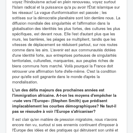
voyez l'hindouisme actuel en plein renouveau, voyez surtout
l'Islam radical et la puissance qu'a pu avoir l'État islamique sur
les réseaux! La vague d'uniformisation est passée ; les
sottises sur la démocratie planétaire sont loin derrière nous. La
diffusion mondiale des singularités et l'affirmation dans la
globalisation des identités les plus fortes, des cultures les plus
spécifiques, est devant nous. Elle l'est d'autant plus que les
murs, les barrières, les péages se multiplient, tandis que les
vitesses de déplacement se réduisent partout, sur nos routes
comme dans les airs. L'avenir est aux communautés dotées
d'une identité forte, aux entreprises porteuses de singularités
territoriales, culturelles, marquantes, aux peuples riches de
biens communs hors marché. Voilà pourquoi la France doit
retrouver une affirmation forte d'elle-même. C'est la condition
pour qu'elle soit gagnante dans le monde d'après la
mondialisation.
L'un des défis majeurs des prochaines années est
l'immigration africaine. A-t-on les moyens d'empêcher la
«ruée vers l'Europe» (Stephen Smith) que prédisent
implacablement les courbes démographiques? Ne faut-il
pas se résoudre à voir l'Europe s'africaniser?
Il est clair qu'en matière de pression migratoire, nous n'avons
encore rien vu, surtout si ses ennemis continuent d'imposer à
l'Europe des idées et des pratiques qui détruisent son unité et