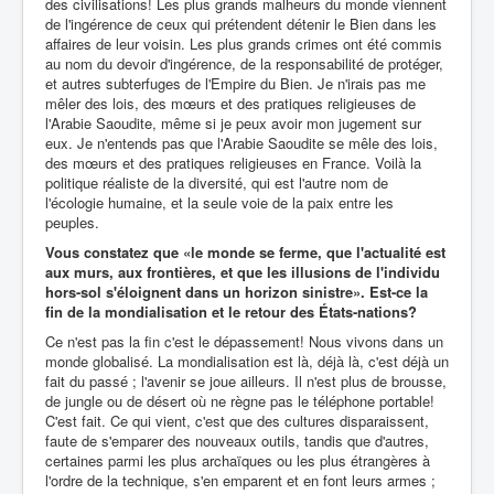
des civilisations! Les plus grands malheurs du monde viennent
de l'ingérence de ceux qui prétendent détenir le Bien dans les
affaires de leur voisin. Les plus grands crimes ont été commis
au nom du devoir d'ingérence, de la responsabilité de protéger,
et autres subterfuges de l'Empire du Bien. Je n'irais pas me
mêler des lois, des mœurs et des pratiques religieuses de
l'Arabie Saoudite, même si je peux avoir mon jugement sur
eux. Je n'entends pas que l'Arabie Saoudite se mêle des lois,
des mœurs et des pratiques religieuses en France. Voilà la
politique réaliste de la diversité, qui est l'autre nom de
l'écologie humaine, et la seule voie de la paix entre les
peuples.
Vous constatez que «le monde se ferme, que l'actualité est
aux murs, aux frontières, et que les illusions de l'individu
hors-sol s'éloignent dans un horizon sinistre». Est-ce la
fin de la mondialisation et le retour des États-nations?
Ce n'est pas la fin c'est le dépassement! Nous vivons dans un
monde globalisé. La mondialisation est là, déjà là, c'est déjà un
fait du passé ; l'avenir se joue ailleurs. Il n'est plus de brousse,
de jungle ou de désert où ne règne pas le téléphone portable!
C'est fait. Ce qui vient, c'est que des cultures disparaissent,
faute de s'emparer des nouveaux outils, tandis que d'autres,
certaines parmi les plus archaïques ou les plus étrangères à
l'ordre de la technique, s'en emparent et en font leurs armes ;