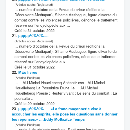
(Articles accès Registered)
... numéro d’octobre de la Revue du crieur (éditions la
Découverte-Mediapart), Sihame Assbague, figure clivante du
combat
contre les violences policières, dénonce le traitement
réservé sur l’encyclopédie aux ...
Créé le 31 octobre 2022
21.
µµµµµ%%%%.....
(Articles accès Registered)
... numéro d’octobre de la Revue du crieur (éditions la
Découverte-Mediapart), Sihame Assbague, figure clivante du
combat
contre les violences policières, dénonce le traitement
réservé sur l’encyclopédie aux ...
Créé le 31 octobre 2022
22.
MEs livres
(Articles Publique)
... AU Michel Houellebecq Anéantir ess AU Michel
Houellebecq La Possibilite D'une Ile AU Michel
Houellebecq Poésie : Rester vivant ; Le sens du
combat
; La
poursuite ...
Créé le 29 octobre 2022
23.
µµµµµ%%%%..... «La franc-maçonnerie vise à
accoucher les esprits, elle pose les questions sans donner
les réponses.» ....Eddy Mottaz/Le Temps
(Articles Publique)
... proie à de violents
combat
s. Parti avec les troupes