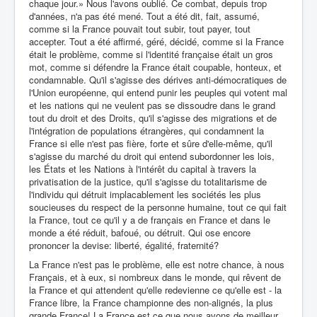
chaque jour.» Nous l'avons oublié. Ce combat, depuis trop
d'années, n'a pas été mené. Tout a été dit, fait, assumé,
comme si la France pouvait tout subir, tout payer, tout
accepter. Tout a été affirmé, géré, décidé, comme si la France
était le problème, comme si l'identité française était un gros
mot, comme si défendre la France était coupable, honteux, et
condamnable. Qu'il s'agisse des dérives anti-démocratiques de
l'Union européenne, qui entend punir les peuples qui votent mal
et les nations qui ne veulent pas se dissoudre dans le grand
tout du droit et des Droits, qu'il s'agisse des migrations et de
l'intégration de populations étrangères, qui condamnent la
France si elle n'est pas fière, forte et sûre d'elle-même, qu'il
s'agisse du marché du droit qui entend subordonner les lois,
les États et les Nations à l'intérêt du capital à travers la
privatisation de la justice, qu'il s'agisse du totalitarisme de
l'individu qui détruit implacablement les sociétés les plus
soucieuses du respect de la personne humaine, tout ce qui fait
la France, tout ce qu'il y a de français en France et dans le
monde a été réduit, bafoué, ou détruit. Qui ose encore
prononcer la devise: liberté, égalité, fraternité?
La France n'est pas le problème, elle est notre chance, à nous
Français, et à eux, si nombreux dans le monde, qui rêvent de
la France et qui attendent qu'elle redevienne ce qu'elle est - la
France libre, la France championne des non-alignés, la plus
grande France! La France est ce que nous avons de meilleur.