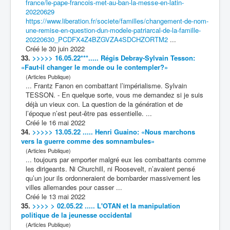
france/le-pape-francois-met-au-ban-la-messe-en-latin-
20220629
https://www.liberation.fr/societe/familles/changement-de-nom-
une-remise-en-question-dun-modele-patriarcal-de-la-famille-
20220630_PCDFX4Z4BZGVZA4SDCHZORTM2
...
Créé le 30 juin 2022
33.
>>>>> 16.05.22***..... Régis Debray-Sylvain Tesson:
«Faut-il changer le monde ou le contempler?»
(Articles Publique)
... Frantz Fanon en
combat
tant l’impérialisme. Sylvain
TESSON. - En quelque sorte, vous me demandez si je suis
déjà un vieux con. La question de la génération et de
l’époque n’est peut-être pas essentielle. ...
Créé le 16 mai 2022
34.
>>>>> 13.05.22 ..... Henri Guaino: «Nous marchons
vers la guerre comme des somnambules»
(Articles Publique)
... toujours par emporter malgré eux les
combat
tants comme
les dirigeants. Ni Churchill, ni Roosevelt, n’avaient pensé
qu’un jour ils ordonneraient de bombarder massivement les
villes allemandes pour casser ...
Créé le 13 mai 2022
35.
>>>> > 02.05.22 ..... L'OTAN et la manipulation
politique de la jeunesse occidental
(Articles Publique)