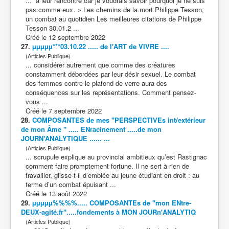
... à leur rencontre car je voudrais savoir pourquoi je ne suis
pas comme eux . » Les chemins de la mort Philippe Tesson,
un
combat
au quotidien Les meilleures citations de Philippe
Tesson 30.01.2 ...
Créé le 12 septembre 2022
27.
µµµµµ***03.10.22 ..... de l'ART de VIVRE ....
(Articles Publique)
... considérer autrement que comme des créatures
constamment débordées par leur désir sexuel. Le
combat
des femmes contre le plafond de verre aura des
conséquences sur les représentations. Comment pensez-
vous ...
Créé le 7 septembre 2022
28.
COMPOSANTES de mes "PERSPECTIVEs int/extérieur
de mon Âme " ..... ENracinement .....de mon
JOURN'ANALYTIQUE ...... ...
(Articles Publique)
... scrupule explique au provincial ambitieux qu’est Rastignac
comment faire promptement fortune. Il ne sert à rien de
travailler, glisse-t-il d’emblée au jeune étudiant en droit : au
terme d’un
combat
épuisant ...
Créé le 13 août 2022
29.
µµµµµ%%%%..... COMPOSANTEs de "mon ENtre-
DEUX-agité.fr".....fondements à MON JOURn'ANALYTIQ
(Articles Publique)