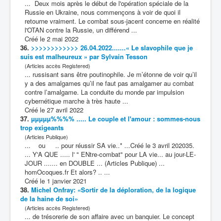
... Deux mois après le début de l'opération spéciale de la
Russie en Ukraine, nous commençons à voir de quoi il
retourne vraiment. Le
combat
sous-jacent concerne en réalité
l'OTAN contre la Russie, un différend ...
Créé le 2 mai 2022
36.
>>>>>>>>>>>> 26.04.2022.......« Le slavophile que je
suis est malheureux » par Sylvain Tesson
(Articles accès Registered)
... russisant sans être poutinophile. Je m’étonne de voir qu’il
y a des amalgames qu’il ne faut pas amalgamer au
combat
contre l’amalgame. La conduite du monde par impulsion
cybernétique marche à très haute ...
Créé le 27 avril 2022
37.
µµµµµ%%%% ..... Le couple et l'amour : sommes-nous
trop exigeants
(Articles Publique)
... ou .. pour réussir SA vie..* ...Créé le 3 avril 202035.
... Y'A QUE ..... l' " ENtre-
combat
" pour LA vie... au jour-LE-
JOUR ....... en DOUBLE ... (Articles Publique) ...
homOcoques.fr Et alors? .. ...
Créé le 1 janvier 2021
38.
Michel Onfray: «Sortir de la déploration, de la logique
de la haine de soi»
(Articles accès Registered)
... de trésorerie de son affaire avec un banquier. Le concept