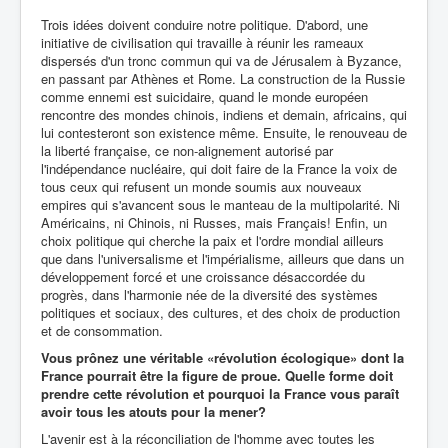
Trois idées doivent conduire notre politique. D'abord, une
initiative de civilisation qui travaille à réunir les rameaux
dispersés d'un tronc commun qui va de Jérusalem à Byzance,
en passant par Athènes et Rome. La construction de la Russie
comme ennemi est suicidaire, quand le monde européen
rencontre des mondes chinois, indiens et demain, africains, qui
lui contesteront son existence même. Ensuite, le renouveau de
la liberté française, ce non-alignement autorisé par
l'indépendance nucléaire, qui doit faire de la France la voix de
tous ceux qui refusent un monde soumis aux nouveaux
empires qui s'avancent sous le manteau de la multipolarité. Ni
Américains, ni Chinois, ni Russes, mais Français! Enfin, un
choix politique qui cherche la paix et l'ordre mondial ailleurs
que dans l'universalisme et l'impérialisme, ailleurs que dans un
développement forcé et une croissance désaccordée du
progrès, dans l'harmonie née de la diversité des systèmes
politiques et sociaux, des cultures, et des choix de production
et de consommation.
Vous prônez une véritable «révolution écologique» dont la
France pourrait être la figure de proue. Quelle forme doit
prendre cette révolution et pourquoi la France vous paraît
avoir tous les atouts pour la mener?
L'avenir est à la réconciliation de l'homme avec toutes les