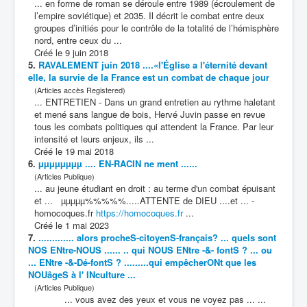
... en forme de roman se déroule entre 1989 (écroulement de
l’empire soviétique) et 2035. Il décrit le
combat
entre deux
groupes d’initiés pour le contrôle de la totalité de l’hémisphère
nord, entre ceux du ...
Créé le 9 juin 2018
5.
RAVALEMENT juin 2018 ....«l'Église a l'éternité devant
elle, la survie de la France est un
combat
de chaque jour
(Articles accès Registered)
... ENTRETIEN - Dans un grand entretien au rythme haletant
et mené sans langue de bois, Hervé Juvin passe en revue
tous les
combat
s politiques qui attendent la France. Par leur
intensité et leurs enjeux, ils ...
Créé le 19 mai 2018
6.
µµµµµµµµ .... EN-RACIN ne ment ......
(Articles Publique)
... au jeune étudiant en droit : au terme d'un
combat
épuisant
et ... µµµµµ%%%%%.....ATTENTE de DIEU ....et ... -
homocoques.fr
https://homocoques.fr
...
Créé le 1 mai 2023
7.
............. alors procheS-citoyenS-français? ... quels sont
NOS ENtre-NOUS ...... .. qui NOUS ENtre -&- fontS ? ... ou
... ENtre -&-Dé-fontS ? .........qui empêcherONt que les
NOUâgeS à l' INculture ...
(Articles Publique)
... vous avez des yeux et vous ne voyez pas ... ...