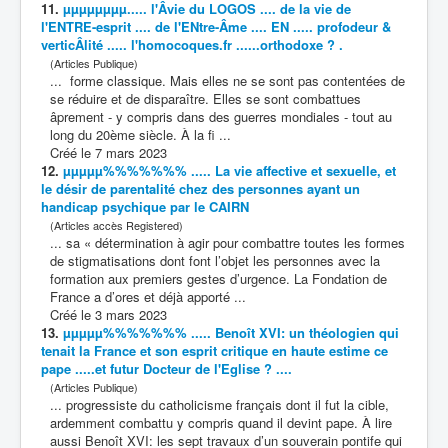
11.
µµµµµµµµ..... l'Âvie du LOGOS .... de la vie de
l'ENTRE-esprit .... de l'ENtre-Âme .... EN ..... profodeur &
verticÂlité ..... l'homocoques.fr ......orthodoxe ? .
(Articles Publique)
... forme classique. Mais elles ne se sont pas contentées de
se réduire et de disparaître. Elles se sont
combat
tues
âprement - y compris dans des guerres mondiales - tout au
long du 20ème siècle. À la fi ...
Créé le 7 mars 2023
12.
µµµµµ%%%%%%% ..... La vie affective et sexuelle, et
le désir de parentalité chez des personnes ayant un
handicap psychique par le CAIRN
(Articles accès Registered)
... sa « détermination à agir pour
combat
tre toutes les formes
de stigmatisations dont font l’objet les personnes avec la
formation aux premiers gestes d’urgence. La Fondation de
France a d’ores et déjà apporté ...
Créé le 3 mars 2023
13.
µµµµµ%%%%%%% ..... Benoît XVI: un théologien qui
tenait la France et son esprit critique en haute estime ce
pape .....et futur Docteur de l'Eglise ? ....
(Articles Publique)
... progressiste du catholicisme français dont il fut la cible,
ardemment
combat
tu y compris quand il devint pape. À lire
aussi Benoît XVI: les sept travaux d’un souverain pontife qui