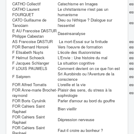
CATHO Collectif
Catechisme en Images
es
CATHO Laurent
Le christianisme n'est pas un
es
FOURQUET
humanisme
CATO Guillaume de
Dieu ou l'éthique ? Dialogue sur
es
Tanoüarn
l'essentiel
E AU Francoise DASTUR
Daseinsanalyse
Philippe Cabestan
AS Francoise DASTUR
La mort-Essai sur la finitude
es
FOR Bernard Honoré
Vers l'oeuvre de formation
es
F Elisabeth Nuyts
L'école des illusionnistes
es
F Helmut Schoeck
L'Envie : Une histoire du mal
es
F Jacques Schlanger
La situation cognitive
es
F LOUIS PAUWELS
Comment devient on ce que l'on est
es
Sri Aurobindo ou l'Aventure de la
F Satprem
es
conscience
FOR Alfred Tomatis
L'oreille et la vie
es
FOR Anne-marie Brochet-
Plaisir des sens, du stress à la
es
raymond
sophrologie
FOR Boris Cyrulnik
Parler d'amour au bord du gouffre
FOR Cahiers Saint
Bien vieillir
Raphael
FOR Cahiers Saint
Dépression nerveuse
Raphael
FOR Cahiers Saint
Faut-il croire au bonheur ?
Raphael