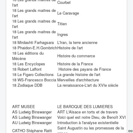
Courbet
l'art
18 Les grands maitres de
Le Caravage
l'art
18 Les grands maitres de
Titien
l'art
18 Les grands maitres de
Ingres
l'art
18 Mirdashti Farhagsara
L'Iran, la terre ancienne
18 Phaidon-E.H.Gombrich
Histoire de l'art
18 Les éditions du
Histoire du commerce
Mécène
18 Les Encyclopes
Histoire de la France
18 Robert Laffont
Histoire des payans de France
18 Le Figaro Collections
La grande histoire de l'art
18 WS-Francesco Boccia
Merveilles d'architecture
18 Zodiaque DDB
La renaissance-L'art du XVIe siècle
ART MUSEE
LE BAROQUE DES LUMIERES
AS Ludwig Binswanger
ART L'Alsace en torts et de travers
AS Ludwig Binswanger
Voici quel est notre Dieu, de Benoît XVI
AU Ludwig Binswanger
Introduction à l'analyse existentielle
Saint Augustin ou les promesses de la
CATHO Stéphane Ratti
es