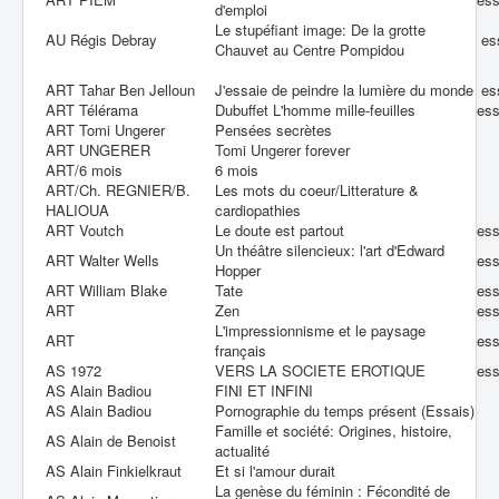
d'emploi
Le stupéfiant image: De la grotte
AU Régis Debray
es
Chauvet au Centre Pompidou
ART Tahar Ben Jelloun
J'essaie de peindre la lumière du monde
es
ART Télérama
Dubuffet L'homme mille-feuilles
es
ART Tomi Ungerer
Pensées secrètes
ART UNGERER
Tomi Ungerer forever
ART/6 mois
6 mois
ART/Ch. REGNIER/B.
Les mots du coeur/Litterature &
HALIOUA
cardiopathies
ART Voutch
Le doute est partout
es
Un théâtre silencieux: l'art d'Edward
ART Walter Wells
es
Hopper
ART William Blake
Tate
es
ART
Zen
es
L'impressionnisme et le paysage
ART
es
français
AS 1972
VERS LA SOCIETE EROTIQUE
es
AS Alain Badiou
FINI ET INFINI
AS Alain Badiou
Pornographie du temps présent (Essais)
Famille et société: Origines, histoire,
AS Alain de Benoist
actualité
AS Alain Finkielkraut
Et si l'amour durait
La genèse du féminin : Fécondité de