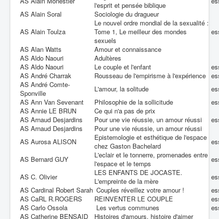
AS Alain Monestier
es
l'esprit et pensée biblique
AS Alain Soral
Sociologie du dragueur
Le nouvel ordre mondial de la sexualité :
AS Alain Toulza
Tome 1, Le meilleur des mondes
es
sexuels
AS Alan Watts
Amour et connaissance
AS Aldo Naouri
Adultères
AS Aldo Naouri
Le couple et l'enfant
es
AS André Charrak
Rousseau de l'empirisme à l'expérience
es
AS André Comte-
L'amour, la solitude
es
Sponville
AS Ann Van Sevenant
Philosophie de la sollicitude
es
AS Annie LE BRUN
Ce qui n'a pas de prix
AS Arnaud Desjardins
Pour une vie réussie, un amour réussi
es
AS Arnaud Desjardins
Pour une vie réussie, un amour réussi
Epistemologie et esthétique de l'espace
AS Aurosa ALISON
es
chez Gaston Bachelard
L'eclair et le tonnerre, promenades entre
AS Bernard GUY
es
l'espace et le temps
LES ENFANTS DE JOCASTE.
AS C. Olivier
es
L'empreinte de la mère
AS Cardinal Robert Sarah
Couples réveillez votre amour !
es
AS CaRL R.ROGERS
REINVENTER LE COUPLE
es
AS Carlo Ossola
Les vertus communes
es
AS Catherine BENSAID
Histoires d'amours, histoire d'aimer