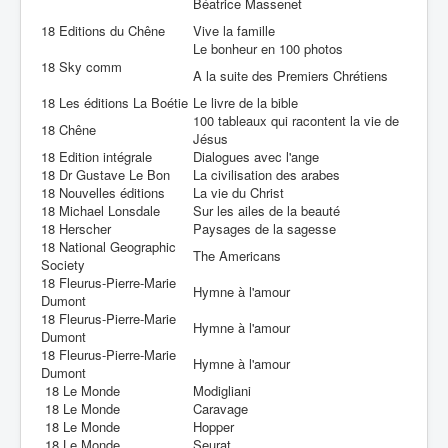
Béatrice Massenet
18 Editions du Chêne
Vive la famille
Le bonheur en 100 photos
18 Sky comm
A la suite des Premiers Chrétiens
18 Les éditions La Boétie
Le livre de la bible
100 tableaux qui racontent la vie de
18 Chêne
Jésus
18 Edition intégrale
Dialogues avec l'ange
18 Dr Gustave Le Bon
La civilisation des arabes
18 Nouvelles éditions
La vie du Christ
18 Michael Lonsdale
Sur les ailes de la beauté
18 Herscher
Paysages de la sagesse
18 National Geographic
The Americans
Society
18 Fleurus-Pierre-Marie
Hymne à l'amour
Dumont
18 Fleurus-Pierre-Marie
Hymne à l'amour
Dumont
18 Fleurus-Pierre-Marie
Hymne à l'amour
Dumont
18 Le Monde
Modigliani
18 Le Monde
Caravage
18 Le Monde
Hopper
18 Le Monde
Seurat