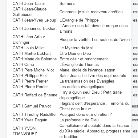
CATH Jean Tauler
Sermons
es
CATH Jean-Claude
Comment je suis redevenu chrétien
es
Guillebaud
CATH Jean-Yves Leloup
L'Evangile de Philippe
es
L'Amour nous fait devenir ce que nous
CATH Johannes Eckhart
aimons
CATH Léon-Arthur
Risquer la vérité : Les racines de l'avenir
Elchinger
CATH Louis Millet
Le Mystere du Mal
es
CATH Maître Eckhart
Être Dieu en Dieu
es
CATH Marie de Solemne
Entre désir et renoncement
es
CATH Osho
L'Évangile de Thomas
es
CATH Père Michel Viot
Marie, étoile de l'évangélisation
es
CATH Philippe Plet
Saint Jean : Le livre des sept secrets
es
CATH Pierre Perrier
La transmission des Evangiles
es
CATH Pierre Perrier
Les colliers évangéliques
es
Il n'y a qu'un seul Dieu : Petit traité
CATH Raffard de Brienne
es
d'apologétique
Flagrant délit d'espérance : Témoins du
CATH Samuel Pruvot
es
Christ dans la rue
CATH Timothy Radcliffe
Pourquoi donc être chrétien ?
es
CATH Yves Raguin
La profondeur de Dieu
es
Catholicisme et société dans la France
CATH YVON
du XXe siècle. Apostolat, progressisme
es
TRANVOUEZ
et tradition