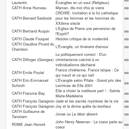
Laurentin
Évangiles en un seul (Religieux)
CATH Anne Humeau
Maman, dis-moi d'où je viens
es
CROIRE. Invitation à la foi catholique
CATH Bernard Sesboüé
pour les femmes et les hommes du
es
XXIème siècle
L'Eglise de Pierre une perversion de
CATH Bertrand Acquin
es
l'Esprit?
CATH Claude Fouquet
Histoire critique de la modernité
es
CATH Claudine Picard du
L'Évangile, un itinéraire d'amour
es
Chambon
Le politiquement correct - D'un
CATH Dillinger (Georges)
christianisme calciné à un
es
individualisme déchainé
France chrétienne, France laïque : Ce
CATH Emile Poulat
es
qui meurt et ce qui naît
CATH Eric-Emmanuel
L'Évangile selon Pilate - Grand prix des
es
Schmitt
Lectrices de Elle 2001
Elle a choisi la meilleure part ! - Sainte
CATH Francine Bay
es
Marie-Madeleine
CATH François Garagnon
Jade et les sacrés mystères de la vie
es
CATH François Garagnon
Joy et la divine quête du bonheur
es
CATH Guillaume de
Jonas ou Le désir absent
es
Tanoüarn
John Henry Newman : Le coeur parle au
ROME Jean Honoré
es
coeur