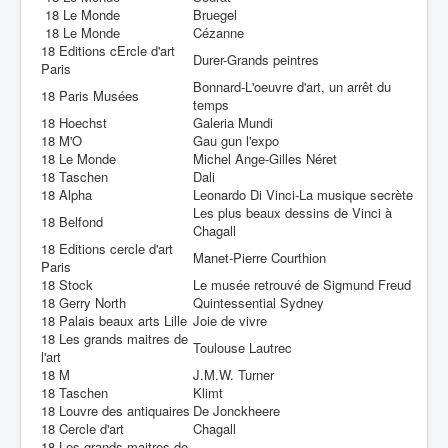
18 Le Monde
Bruegel
18 Le Monde
Cézanne
18 Editions cErcle d'art
Durer-Grands peintres
Paris
Bonnard-L'oeuvre d'art, un arrêt du
18 Paris Musées
temps
18 Hoechst
Galeria Mundi
18 M'O
Gau gun l'expo
18 Le Monde
Michel Ange-Gilles Néret
18 Taschen
Dali
18 Alpha
Leonardo Di Vinci-La musique secrète
Les plus beaux dessins de Vinci à
18 Belfond
Chagall
18 Editions cercle d'art
Manet-Pierre Courthion
Paris
18 Stock
Le musée retrouvé de Sigmund Freud
18 Gerry North
Quintessential Sydney
18 Palais beaux arts Lille
Joie de vivre
18 Les grands maitres de
Toulouse Lautrec
l'art
18 M
J.M.W. Turner
18 Taschen
Klimt
18 Louvre des antiquaires
De Jonckheere
18 Cercle d'art
Chagall
18 Les grands maitres de