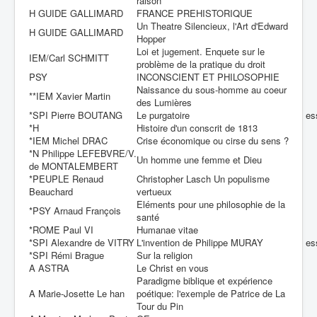
raison
H GUIDE GALLIMARD
FRANCE PREHISTORIQUE
Un Theatre Silencieux, l'Art d'Edward
H GUIDE GALLIMARD
Hopper
Loi et jugement. Enquete sur le
IEM/Carl SCHMITT
problème de la pratique du droit
PSY
INCONSCIENT ET PHILOSOPHIE
Naissance du sous-homme au coeur
**IEM Xavier Martin
des Lumières
*SPI Pierre BOUTANG
Le purgatoire
es
*H
Histoire d'un conscrit de 1813
*IEM Michel DRAC
Crise économique ou cirse du sens ?
*N Philippe LEFEBVRE/V.
Un homme une femme et Dieu
de MONTALEMBERT
*PEUPLE Renaud
Christopher Lasch Un populisme
Beauchard
vertueux
Eléments pour une philosophie de la
*PSY Arnaud François
santé
*ROME Paul VI
Humanae vitae
*SPI Alexandre de VITRY
L'invention de Philippe MURAY
es
*SPI Rémi Brague
Sur la religion
A ASTRA
Le Christ en vous
Paradigme biblique et expérience
A Marie-Josette Le han
poétique: l'exemple de Patrice de La
Tour du Pin