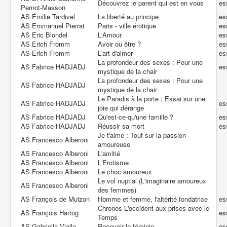
Découvrez le parent qui est en vous
es
Pernot-Masson
AS Émilie Tardivel
La liberté au principe
es
AS Emmanuel Pierrat
Paris - ville érotique
es
AS Eric Blondel
L'Amour
es
AS Erich Fromm
Avoir ou être ?
es
AS Erich Fromm
L'art d'aimer
es
La profondeur des sexes : Pour une
AS Fabrice HADJADJ
es
mystique de la chair
La profondeur des sexes : Pour une
AS Fabrice HADJADJ
mystique de la chair
Le Paradis à la porte : Essai sur une
AS Fabrice HADJADJ
es
joie qui dérange
AS Fabrice HADJADJ
Qu'est-ce-qu'une famille ?
es
AS Fabrice HADJADJ
Réussir sa mort
es
Je t'aime : Tout sur la passion
AS Francesco Alberoni
amoureuse
AS Francesco Alberoni
L'amitié
AS Francesco Alberoni
L'Erotisme
AS Francesco Alberoni
Le choc amoureux
Le vol nuptial (L'imaginaire amoureux
AS Francesco Alberoni
des femmes)
AS François de Muizon
Homme et femme, l'altérité fondatrice
es
Chronos L'occident aux prises avec le
AS François Hartog
es
Temps
AS Gabriella Vialla
Recevoir le féminin
es