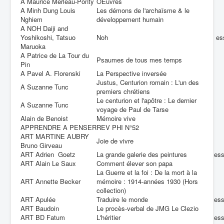
A Maurice Merleau-Ponty
OEuvres
A Minh Dung Louis
Les démons de l'archaïsme & le
Nghiem
développement humain
A NOH Daiji and
Yoshikoshi, Tatsuo
Noh
es
Maruoka
A Patrice de La Tour du
Psaumes de tous mes temps
Pin
A Pavel A. Florenski
La Perspective inversée
Justus, Centurion romain : L'un des
A Suzanne Tunc
premiers chrétiens
Le centurion et l'apôtre : Le dernier
A Suzanne Tunc
voyage de Paul de Tarse
Alain de Benoist
Mémoire vive
APPRENDRE A PENSER
REV PHI N°52
ART MARTINE AUBRY
Joie de vivre
Bruno Girveau
ART Adrien Goetz
La grande galerie des peintures
es
ART Alain Le Saux
Comment élever son papa
La Guerre et la foi : De la mort à la
ART Annette Becker
mémoire : 1914-années 1930 (Hors
collection)
ART Apulée
Traduire le monde
es
ART Baudoin
Le procès-verbal de JMG Le Clezio
ART BD Fatum
L'héritier
es