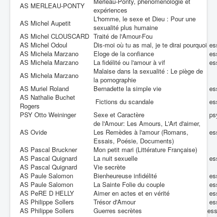
Merleau-Ponty, phénoménologie et
AS MERLEAU-PONTY
expériences
L'homme, le sexe et Dieu : Pour une
AS Michel Aupetit
sexualité plus humaine
AS Michel CLOUSCARD
Traité de l'Amour-Fou
AS Michel Odoul
Dis-moi où tu as mal, je te dirai pourquoi
es
AS Michela Marzano
Eloge de la confiance
es
AS Michela Marzano
La fidélité ou l'amour à vif
es
Malaise dans la sexualité : Le piège de
AS Michela Marzano
la pornographie
AS Muriel Roland
Bernadette la simple vie
es
AS Nathalie Buchet
Fictions du scandale
es
Rogers
PSY Otto Weininger
Sexe et Caractère
ps
de l'Amour: Les Amours, L'Art d'aimer,
AS Ovide
Les Remèdes à l'amour (Romans,
es
Essais, Poésie, Documents)
AS Pascal Bruckner
Mon petit mari (Littérature Française)
AS Pascal Quignard
La nuit sexuelle
es
AS Pascal Quignard
Vie secrète
AS Paule Salomon
Bienheureuse infidélité
es
AS Paule Salomon
La Sainte Folie du couple
es
AS PeRE D HELLY
Aimer en actes et en vérité
es
AS Philippe Sollers
Trésor d'Amour
es
AS Philippe Sollers
Guerres secrètes
es