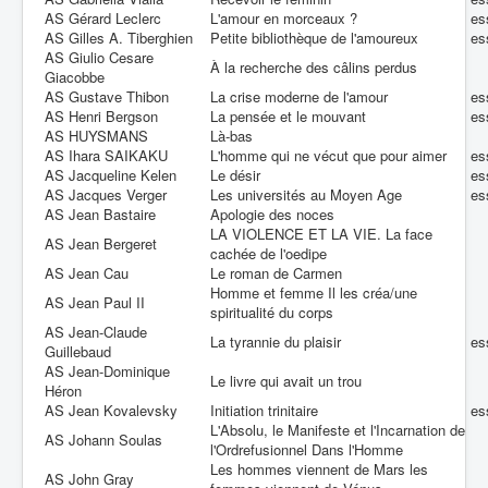
AS Gérard Leclerc
L'amour en morceaux ?
es
AS Gilles A. Tiberghien
Petite bibliothèque de l'amoureux
es
AS Giulio Cesare
À la recherche des câlins perdus
Giacobbe
AS Gustave Thibon
La crise moderne de l'amour
es
AS Henri Bergson
La pensée et le mouvant
es
AS HUYSMANS
Là-bas
AS Ihara SAIKAKU
L'homme qui ne vécut que pour aimer
es
AS Jacqueline Kelen
Le désir
es
AS Jacques Verger
Les universités au Moyen Age
es
AS Jean Bastaire
Apologie des noces
LA VIOLENCE ET LA VIE. La face
AS Jean Bergeret
cachée de l'oedipe
AS Jean Cau
Le roman de Carmen
Homme et femme Il les créa/une
AS Jean Paul II
spiritualité du corps
AS Jean-Claude
La tyrannie du plaisir
es
Guillebaud
AS Jean-Dominique
Le livre qui avait un trou
Héron
AS Jean Kovalevsky
Initiation trinitaire
es
L'Absolu, le Manifeste et l'Incarnation de
AS Johann Soulas
l'Ordrefusionnel Dans l'Homme
Les hommes viennent de Mars les
AS John Gray