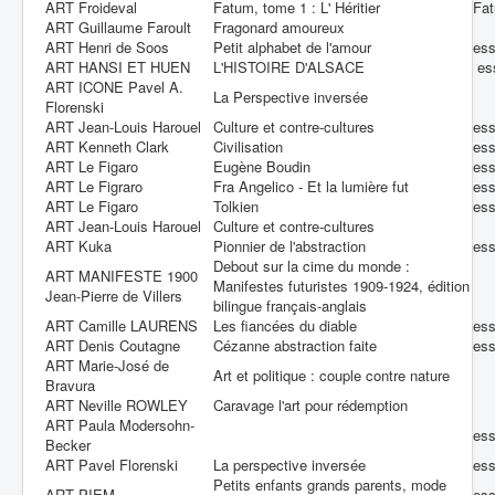
ART Froideval
Fatum, tome 1 : L' Héritier
Fa
ART Guillaume Faroult
Fragonard amoureux
ART Henri de Soos
Petit alphabet de l'amour
es
ART HANSI ET HUEN
L'HISTOIRE D'ALSACE
es
ART ICONE Pavel A.
La Perspective inversée
Florenski
ART Jean-Louis Harouel
Culture et contre-cultures
es
ART Kenneth Clark
Civilisation
es
ART Le Figaro
Eugène Boudin
es
ART Le Figraro
Fra Angelico - Et la lumière fut
es
ART Le Figaro
Tolkien
es
ART Jean-Louis Harouel
Culture et contre-cultures
ART Kuka
Pionnier de l'abstraction
es
Debout sur la cime du monde :
ART MANIFESTE 1900
Manifestes futuristes 1909-1924, édition
Jean-Pierre de Villers
bilingue français-anglais
ART Camille LAURENS
Les fiancées du diable
es
ART Denis Coutagne
Cézanne abstraction faite
es
ART Marie-José de
Art et politique : couple contre nature
Bravura
ART Neville ROWLEY
Caravage l'art pour rédemption
ART Paula Modersohn-
es
Becker
ART Pavel Florenski
La perspective inversée
es
Petits enfants grands parents, mode
ART PIEM
es