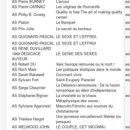
AS Pierre BURNEY
L'amour
es
AS Pierre CARNAC
Les origines de l'humanité
es
Quality is free The art of making quality
AS Philip B. Crosby
es
certain
AS Platon
Le Banquet
es
AS Prin Julie
Le secret du bonheur
es
AS QUIGNARD PASCAL
LE SEXE ET L'EFFROI.
es
AS QUIGNARD PASCAL
LE SEXE ET L'EFFROI
AS RENE DUVILLARD
1969 DEDICACE
LE GENIE DES SEXES
es
AUTEUR
AS Robert DU
Vers l'europe retrouvée ou la mort !
es
AS Roch Mars
Les pratiques érotiques dans le monde
es
AS Sarah Bakewell
Comment vivre
es
AS Sylvain Fort
Saint-Exupery Paraclet
es
La Déliaison amoureuse : De la fusion
AS Serge Chaumier
romantique au désir d'indépendance
AS Stéphanie Bignon
La chasteté ou le chaos
es
Métaphysique des sexes :
AS Sylviane Agacinski
Masculin/Féminin aux sources du
christianisme
Une jeunesse sexuellement libérée (ou
AS Thérèse Hargot
presque)
AS WELWOOD JOHN
LE COUPLE, CET INCONNU
es