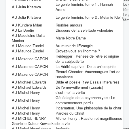
Le génie féminin, tome 1 : Hannah
Le 
AU Julia Kristeva
Arendt
fém
Le 
AU Julia Kristeva
Le génie féminin, tome 2 : Melanie Klein
fém
AU Kundera Milan
Risibles amours
AU La Boétie
Discours de la servitude volontaire
AU Madeleine Della
Marie Notre Dame
Monica
AU Maurice Zundel
Au miroir de l'Evangile
AU Maurice Zundel
Croyez-vous en l'homme ?
Heidegger : Pensée de l'être et origine
AU Maxence CARON
de la subjectivité
AU Maxence CARON
La Vérité captive - De la philosophie
Rivarol Chamfort Vauvenargues l'art de
AU Maxence CARON
l'insolence
AU Michael Edwards
Bible et poésie (199 Essais littéraires)
AU Michael Edwards
De l'émerveillement (Essais)
AU Michel Henry
c'est moi la vérité
Généalogie de la psychanalyse : Le
AU Michel Henry
commencement perdu
AU Michel Henry
Incarnation. Une philosophie de la chair
AU Michel Henry
Paroles du Christ
AU MICHEL HENRY
Michel Henry : Passion et magnificence
Gabrielle Dufour-Kowalska
de la vie
AU Michel Houellebecq
Anéantir
es