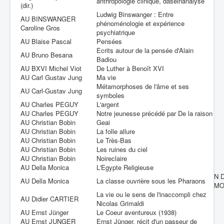
anthropologie clinique, daseinanalyse
(dir.)
Ludwig Binswanger : Entre
AU BINSWANGER
phénoménologie et expérience
Caroline Gros
psychiatrique
AU Blaise Pascal
Pensées
Ecrits autour de la pensée d'Alain
AU Bruno Besana
Badiou
AU BXVI Michel Viot
De Luther à Benoît XVI
AU Carl Gustav Jung
Ma vie
Métamorphoses de l'âme et ses
AU Carl-Gustav Jung
symboles
AU Charles PEGUY
L'argent
AU Charles PEGUY
Notre jeunesse précédé par De la raison
AU Christian Bobin
Geai
AU Christian Bobin
La folle allure
AU Christian Bobin
Le Très-Bas
AU Christian Bobin
Les ruines du ciel
AU Christian Bobin
Noireclaire
AU Della Monica
L'Egypte Religieuse
N 
AU Della Monica
La classe ouvrière sous les Pharaons
MO
La vie ou le sens de l'inaccompli chez
AU Didier CARTIER
Nicolas Grimaldi
AU Ernst Jünger
Le Coeur aventureux (1938)
AU Ernst JUNGER
Ernst Jünger, récit d'un passeur de