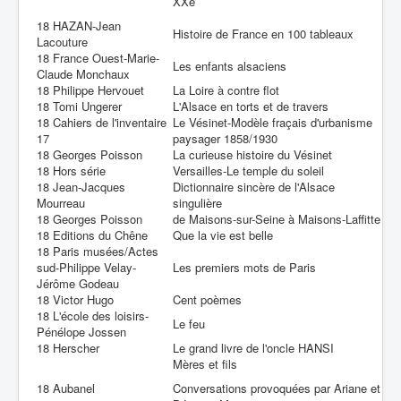
XXe
18 HAZAN-Jean
Histoire de France en 100 tableaux
Lacouture
18 France Ouest-Marie-
Les enfants alsaciens
Claude Monchaux
18 Philippe Hervouet
La Loire à contre flot
18 Tomi Ungerer
L'Alsace en torts et de travers
18 Cahiers de l'inventaire
Le Vésinet-Modèle fraçais d'urbanisme
17
paysager 1858/1930
18 Georges Poisson
La curieuse histoire du Vésinet
18 Hors série
Versailles-Le temple du soleil
18 Jean-Jacques
Dictionnaire sincère de l'Alsace
Mourreau
singulière
18 Georges Poisson
de Maisons-sur-Seine à Maisons-Laffitte
18 Editions du Chêne
Que la vie est belle
18 Paris musées/Actes
sud-Philippe Velay-
Les premiers mots de Paris
Jérôme Godeau
18 Victor Hugo
Cent poèmes
18 L'école des loisirs-
Le feu
Pénélope Jossen
18 Herscher
Le grand livre de l'oncle HANSI
Mères et fils
18 Aubanel
Conversations provoquées par Ariane et