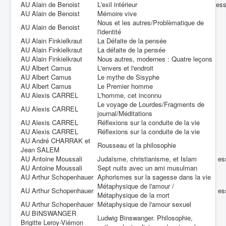
AU Alain de Benoist
L'exil intérieur
es
AU Alain de Benoist
Mémoire vive
Nous et les autres/Problèmatique de
AU Alain de Benoist
l'identité
AU Alain Finkielkraut
La Défaite de la pensée
AU Alain Finkielkraut
La défaite de la pensée
AU Alain Finkielkraut
Nous autres, modernes : Quatre leçons
AU Albert Camus
L'envers et l'endroit
AU Albert Camus
Le mythe de Sisyphe
AU Albert Camus
Le Premier homme
AU Alexis CARREL
L'homme, cet inconnu
Le voyage de Lourdes/Fragments de
AU Alexis CARREL
journal/Méditations
AU Alexis CARREL
Réflexions sur la conduite de la vie
AU Alexis CARREL
Réflexions sur la conduite de la vie
AU André CHARRAK et
Rousseau et la philosophie
Jean SALEM
AU Antoine Moussali
Judaïsme, christianisme, et Islam
es
AU Antoine Moussali
Sept nuits avec un ami musulman
AU Arthur Schopenhauer
Aphorismes sur la sagesse dans la vie
Métaphysique de l'amour /
AU Arthur Schopenhauer
es
Métaphysique de la mort
AU Arthur Schopenhauer
Métaphysique de l'amour sexuel
AU BINSWANGER
Ludwig Binswanger. Philosophie,
Brigitte Leroy-Viémon