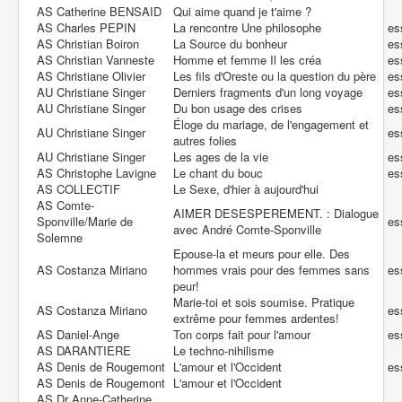
AS Catherine BENSAID
Qui aime quand je t'aime ?
AS Charles PEPIN
La rencontre Une philosophe
es
AS Christian Boiron
La Source du bonheur
es
AS Christian Vanneste
Homme et femme Il les créa
es
AS Christiane Olivier
Les fils d'Oreste ou la question du père
es
AU Christiane Singer
Derniers fragments d'un long voyage
es
AU Christiane Singer
Du bon usage des crises
es
Éloge du mariage, de l'engagement et
AU Christiane Singer
es
autres folies
AU Christiane Singer
Les ages de la vie
es
AS Christophe Lavigne
Le chant du bouc
es
AS COLLECTIF
Le Sexe, d'hier à aujourd'hui
AS Comte-
AIMER DESESPEREMENT. : Dialogue
Sponville/Marie de
es
avec André Comte-Sponville
Solemne
Epouse-la et meurs pour elle. Des
AS Costanza Miriano
hommes vrais pour des femmes sans
es
peur!
Marie-toi et sois soumise. Pratique
AS Costanza Miriano
es
extrême pour femmes ardentes!
AS Daniel-Ange
Ton corps fait pour l'amour
es
AS DARANTIERE
Le techno-nihilisme
AS Denis de Rougemont
L'amour et l'Occident
es
AS Denis de Rougemont
L'amour et l'Occident
AS Dr Anne-Catherine