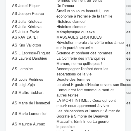
femmes viennent de Vénus
AS Josef Pieper
De l'amour
es
Small is toujours beautiful, une
AS Joseph Pearce
es
économie à l'échelle de la famille
AS Julia Kristeva
Histoires d'amour
es
AS Julia Kristeva
Histoires d'amour
AS Julius Evola
Métaphysique du sexe
es
AS kAVIDA rEI
MASSAGES EROTIQUES
Révolution morale : la vérité mise à nue
AS Kris Vallotton
es
sur la pureté sexuelle
AS L.Leprince-Ringuet
Science et bonheur des hommes
es
AS Laurent Dandrieu
La Confrérie des intranquilles
es
Maman, ne me quitte pas !
AS Lemoine
Accompagner l'enfant dans les
es
séparations de la vie
AS Louis Védrines
Beauté des femmes
es
AS Luigi Zpja
Le pèreLE geste d'Hector envers son fils
es
L'amour est fort comme la mort et
AS Maître Eckhart
es
autres textes
LA MORT INTIME. : Ceux qui vont
AS Marie de Hennezel
es
mourir nous apprennent à vivre
Les philosophes et l'amour : Aimer de
AS Marie Lemonnier
Socrate à Simone de Beauvoir
Masculin, féminin ou La guerre
AS Maurice Auroux
impossible