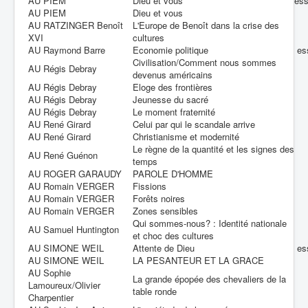
AU PIEM
Dieu et vous
es
AU PIEM
Dieu et vous
AU RATZINGER Benoît
L'Europe de Benoît dans la crise des
XVI
cultures
AU Raymond Barre
Economie politique
es
Civilisation/Comment nous sommes
AU Régis Debray
devenus américains
AU Régis Debray
Eloge des frontières
AU Régis Debray
Jeunesse du sacré
AU Régis Debray
Le moment fraternité
AU René Girard
Celui par qui le scandale arrive
AU René Girard
Christianisme et modernité
Le règne de la quantité et les signes des
AU René Guénon
temps
AU ROGER GARAUDY
PAROLE D'HOMME
AU Romain VERGER
Fissions
AU Romain VERGER
Forêts noires
AU Romain VERGER
Zones sensibles
Qui sommes-nous? : Identité nationale
AU Samuel Huntington
et choc des cultures
AU SIMONE WEIL
Attente de Dieu
es
AU SIMONE WEIL
LA PESANTEUR ET LA GRACE
AU Sophie
La grande épopée des chevaliers de la
Lamoureux/Olivier
table ronde
Charpentier