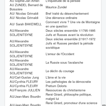
AU Sophie-Jan Arrien
L'inquiétude de la pensée
AU ZUNDEL Bernard de
Maurice Zundel
Boissière
AU/ Nicolas Grimaldi
Bref traité du désenchantement
AU/ Nicolas Grimaldi
Une démence ordinaire
Comment vivre ? Une vie de Montaigne
AU/ Sarah BAKEWELL
en une question
AU/Alexandre
Deux siècles ensemble 1/1795-1995
SOLJENITSYNE
Juifs et Russes avant la révolution
Deux siècles ensemble 2/1917-1972
AU/Alexandre
Juifs et Russes pendant la période
SOLJENITSYNE
soviétique
AU/Alexandre
L'erreur de l'Occident
SOLJENITSYNE
AU/Alexandre
La Russie sous l'avalanche
SOLJENITSYNE
AU/Alexandre
Le déclin du courage
SOLJENITSYNE
AU/Carl-Gustav Jung
L'âme et la vie
AU/Cynthia FLEURY
Les pathologies de la démocratie
AU/Cynthia FLEURY
Pretium Doloris
AU/François JULLIEN
Ressources du christianisme
René Girard, philosophe politique,
AU/Jean-Marc Bourdin
malgré lui
René Girard, promoteur d'une science
AU/Jean-Marc Bourdin
es