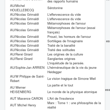
des rapports humains
AU/Michel
Sérotonine
HOUELLEBECQ
AU/Nicolas Grimaldi
L'effervescence du vide
AU/Nicolas Grimaldi
L'effervescence du vide
AU/Nicolas Grimaldi
Métamorphoses de l'amour
Métamorphoses de l'amour (essai
AU/Nicolas Grimaldi
français)
AU/Nicolas Grimaldi
Proust, les horreurs de l'amour
AU/Nicolas Grimaldi
Sortilèges de l'imaginaire
es
AU/Nicolas Grimaldi
Traité de la banalité
AU/Nicolas Grimaldi
Traité des solitudes
AU/René Girard
Les origines de la culture
AU/René Girard
Sanglantes origines
L'inquiètude de la pensée.
AU/Sophie-Jan ARRIEN
L'hérméneutique de la vie du jeune
Heidegger
AU/W Philippe de Saint-
La vision tragique de Simone Weil
Robert
La partie et le tout
AU Werner
es
HEISENBERG
Le monde de la physique atomique
AUT Maxence CARON
L'Art de l'insolence
Marx : Tome 1 : une philosophie de la
AUT Michel Henry
réalité