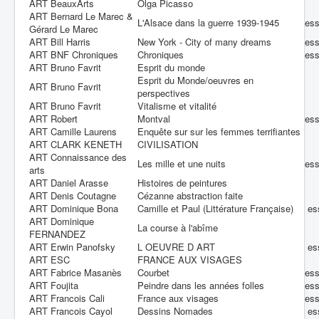
ART BeauxArts
Olga Picasso
ART Bernard Le Marec &
L'Alsace dans la guerre 1939-1945
es
Gérard Le Marec
ART Bill Harris
New York - City of many dreams
es
ART BNF Chroniques
Chroniques
es
ART Bruno Favrit
Esprit du monde
Esprit du Monde/oeuvres en
ART Bruno Favrit
perspectives
ART Bruno Favrit
Vitalisme et vitalité
ART Robert
Montval
es
ART Camille Laurens
Enquête sur sur les femmes terrifiantes
ART CLARK KENETH
CIVILISATION
ART Connaissance des
Les mille et une nuits
es
arts
ART Daniel Arasse
Histoires de peintures
ART Denis Coutagne
Cézanne abstraction faite
ART Dominique Bona
Camille et Paul (Littérature Française)
es
ART Dominique
La course à l'abîme
FERNANDEZ
ART Erwin Panofsky
L OEUVRE D ART
es
ART ESC
FRANCE AUX VISAGES
ART Fabrice Masanès
Courbet
es
ART Foujita
Peindre dans les années folles
es
ART Francois Cali
France aux visages
es
ART Francois Cayol
Dessins Nomades
es