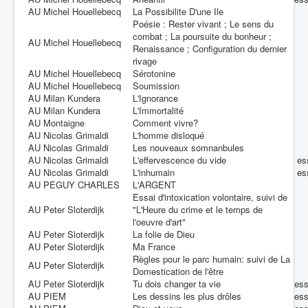
AU Michel Houellebecq
La Possibilite D'une Ile
Poésie : Rester vivant ; Le sens du
combat ; La poursuite du bonheur ;
AU Michel Houellebecq
Renaissance ; Configuration du dernier
rivage
AU Michel Houellebecq
Sérotonine
AU Michel Houellebecq
Soumission
AU Milan Kundera
L'Ignorance
AU Milan Kundera
L'Immortalité
AU Montaigne
Comment vivre?
AU Nicolas Grimaldi
L'homme disloqué
AU Nicolas Grimaldi
Les nouveaux somnanbules
AU Nicolas Grimaldi
L'effervescence du vide
es
AU Nicolas Grimaldi
L'inhumain
es
AU PEGUY CHARLES
L'ARGENT
Essai d'intoxication volontaire, suivi de
AU Peter Sloterdijk
"L'Heure du crime et le temps de
l'oeuvre d'art"
AU Peter Sloterdijk
La folie de Dieu
AU Peter Sloterdijk
Ma France
Règles pour le parc humain: suivi de La
AU Peter Sloterdijk
Domestication de l'être
AU Peter Sloterdijk
Tu dois changer ta vie
es
AU PIEM
Les dessins les plus drôles
es