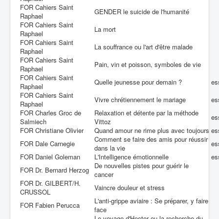
FOR Cahiers Saint
GENDER le suicide de l'humanité
Raphael
FOR Cahiers Saint
La mort
Raphael
FOR Cahiers Saint
La souffrance ou l'art d'être malade
Raphael
FOR Cahiers Saint
Pain, vin et poisson, symboles de vie
Raphael
FOR Cahiers Saint
Quelle jeunesse pour demain ?
es
Raphael
FOR Cahiers Saint
Vivre chrétiennement le mariage
es
Raphael
FOR Charles Groc de
Relaxation et détente par la méthode
es
Salmiech
Vittoz
FOR Christiane Olivier
Quand amour ne rime plus avec toujours
es
Comment se faire des amis pour réussir
FOR Dale Carnegie
es
dans la vie
FOR Daniel Goleman
L'Intelligence émotionnelle
es
De nouvelles pistes pour guérir le
FOR Dr. Bernard Herzog
cancer
FOR Dr. GILBERT/H.
Vaincre douleur et stress
CRUSSOL
L'anti-grippe aviaire : Se préparer, y faire
FOR Fabien Perucca
face
Le voyage d'Hector ou la recherche du