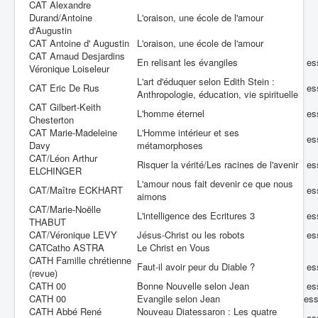
CAT Alexandre
Durand/Antoine
L'oraison, une école de l'amour
d'Augustin
CAT Antoine d' Augustin
L'oraison, une école de l'amour
CAT Arnaud Desjardins
En relisant les évangiles
es
Véronique Loiseleur
L'art d'éduquer selon Edith Stein :
CAT Eric De Rus
es
Anthropologie, éducation, vie spirituelle
CAT Gilbert-Keith
L'homme éternel
es
Chesterton
CAT Marie-Madeleine
L'Homme intérieur et ses
es
Davy
métamorphoses
CAT/Léon Arthur
Risquer la vérité/Les racines de l'avenir
es
ELCHINGER
L'amour nous fait devenir ce que nous
CAT/Maître ECKHART
es
aimons
CAT/Marie-Noëlle
L'intelligence des Ecritures 3
es
THABUT
CAT/Véronique LEVY
Jésus-Christ ou les robots
es
CATCatho ASTRA
Le Christ en Vous
CATH Famille chrétienne
Faut-il avoir peur du Diable ?
es
(revue)
CATH 00
Bonne Nouvelle selon Jean
es
CATH 00
Evangile selon Jean
es
CATH Abbé René
Nouveau Diatessaron : Les quatre
es