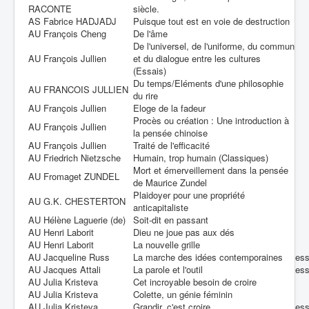
RACONTE
siècle.
AS Fabrice HADJADJ
Puisque tout est en voie de destruction
AU François Cheng
De l'âme
De l'universel, de l'uniforme, du commun
AU François Jullien
et du dialogue entre les cultures
(Essais)
Du temps/Eléments d'une philosophie
AU FRANCOIS JULLIEN
du rire
AU François Jullien
Eloge de la fadeur
Procès ou création : Une introduction à
AU François Jullien
la pensée chinoise
AU François Jullien
Traité de l'efficacité
AU Friedrich Nietzsche
Humain, trop humain (Classiques)
Mort et émerveillement dans la pensée
AU Fromaget ZUNDEL
de Maurice Zundel
Plaidoyer pour une propriété
AU G.K. CHESTERTON
anticapitaliste
AU Hélène Laguerie (de)
Soit-dit en passant
AU Henri Laborit
Dieu ne joue pas aux dés
AU Henri Laborit
La nouvelle grille
AU Jacqueline Russ
La marche des idées contemporaines
es
AU Jacques Attali
La parole et l'outil
es
AU Julia Kristeva
Cet incroyable besoin de croire
AU Julia Kristeva
Colette, un génie féminin
AU Julia Kristeva
Grandir, c'est croire
es