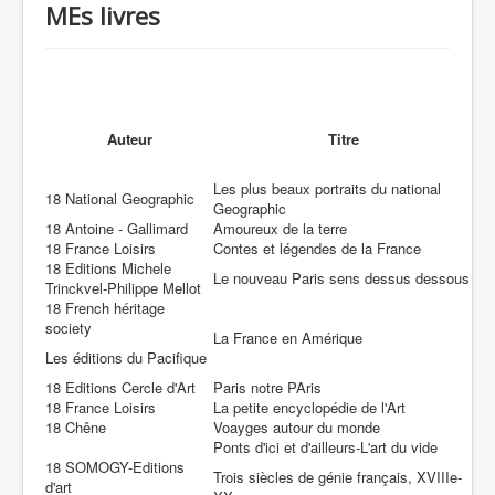
MEs livres
recherche
Auteur
Titre
Les plus beaux portraits du national
18 National Geographic
Geographic
18 Antoine - Gallimard
Amoureux de la terre
18 France Loisirs
Contes et légendes de la France
18 Editions Michele
Le nouveau Paris sens dessus dessous
Trinckvel-Philippe Mellot
18 French héritage
society
La France en Amérique
Les éditions du Pacifique
18 Editions Cercle d'Art
Paris notre PAris
18 France Loisirs
La petite encyclopédie de l'Art
18 Chêne
Voayges autour du monde
Ponts d'ici et d'ailleurs-L'art du vide
18 SOMOGY-Editions
Trois siècles de génie français, XVIIIe-
d'art