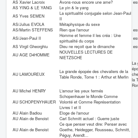
AS Xavier Lacroix
Avons-nous encore une ame?
es
AS YING & LE YANG
Le yin & le yang
La spiritualité conjugale selon Jean-Paul
AS Yves SEMEN
II
AS/Julius EVOLA
Métaphysique du sexe
AS/Martin STEFFENS
Rien que l'amour
es
Homme et femme il les créa : Une
AS/Jean-Paul II
es
spiritualité du corps
AS Virgil Gheorghiu
Dieu ne reçoit que le dimanche
es
NOUVELLES LECTURES DE
AU AGE D4HOMME
NIETZSCHE
La 
ép
La grande épopée des chevaliers de la
AU LAMOUREUX
che
Table Ronde, Tome 1 : Arthur et Merlin
la 
Ro
AU Michel HENRY
L'amour les yeux fermés
Schopenhauer le Monde Comme
AU SCHOPENYHAUER
Volonté et Comme Représentation
Livres I et II
AU Alain Badiou
Eloge de l'amour
AU Alain de Benoist
Carl Schmitt actuel : Guerre juste
Ce que penser veut dire: Penser avec
AU Alain de Benoist
Goethe, Heidegger, Rousseau, Schmitt,
Péguy, Arendt...