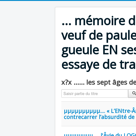
... mémoire 
veuf de paul
gueule EN ses
essaye de tran
x?x ...... les sept âges de l
Saisir partie du titre
µµµµµµµµµµ.... « L’ENtre-
contrecarrer l’absurdité d
µµµµµµµµ..... l'Âvie du LOGOS