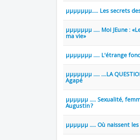
µµµµµµµ..... Les secrets d
µµµµµµµ ..... Moi JEune : «L
ma vie»
µµµµµµµ ..... L'étrange fo
µµµµµµµ ..... ....LA QUESTIO
Agapé
µµµµµµ ..... Sexualité, femm
Augustin ?
µµµµµµ ..... Où naissent les