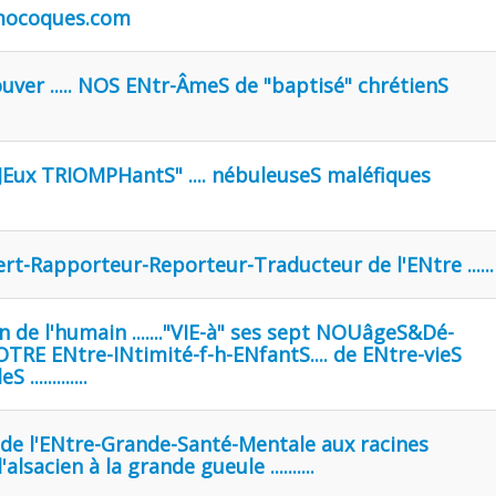
homocoques.com
uver ..... NOS ENtr-ÂmeS de "baptisé" chrétienS
es "JEux TRIOMPHantS" .... nébuleuseS maléfiques
ert-Rapporteur-Reporteur-Traducteur de l'ENtre ......
 de l'humain ......."VIE-à" ses sept NOUâgeS&Dé-
OTRE ENtre-INtimité-f-h-ENfantS.... de ENtre-vieS
...........
de l'ENtre-Grande-Santé-Mentale aux racines
alsacien à la grande gueule ..........