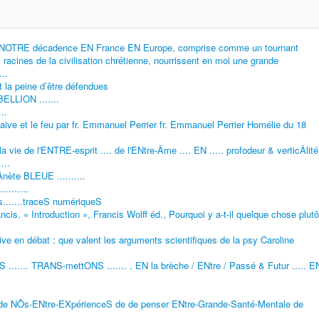
de NOTRE décadence EN France EN Europe, comprise comme un tournant
s racines de la civilisation chrétienne, nourrissent en moi une grande
..
t la peine d’être défendues
ELLION .......
..
laive et le feu par fr. Emmanuel Perrier fr. Emmanuel Perrier Homélie du 18
a vie de l'ENTRE-esprit .... de l'ENtre-Âme .... EN ..... profodeur & verticÂlité
...
nète BLEUE ..........
........
......traceS numériqueS
ancis. « Introduction », Francis Wolff éd., Pourquoi y a-t-il quelque chose plutô
tive en débat : que valent les arguments scientifiques de la psy Caroline
....... TRANS-mettONS ....... . EN la brèche / ENtre / Passé & Futur ..... E
.. de NÔs-ENtre-EXpérienceS de de penser ENtre-Grande-Santé-Mentale de
.