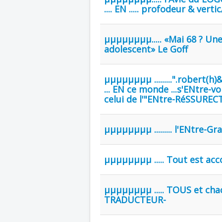
.... EN ..... profodeur & vertic
µµµµµµµµ..... «Mai 68 ? Une
adolescent» Le Goff
µµµµµµµµ .........".robert(
... EN ce monde ...s'ENtre-v
celui de l'"ENtre-RéSSURECTIONs" ..
µµµµµµµµ ......... l'ENtre-
µµµµµµµµ ..... Tout est accomp
µµµµµµµµ ..... TOUS et ch
TRADUCTEUR-