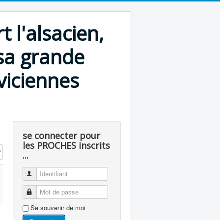
l'alsacien,
sa grande
viciennes
se connecter pour
les PROCHES inscrits
 #
...
Identifiant
Mot de passe
Se souvenir de moi