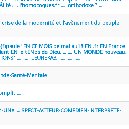
Âlité ..... l'homocoques.fr ......orthodoxe ? .....
 crise de la modernité et l'avènement du peuple
h)&(f)paule" EN CE MOIS de mai au18 EN .fr EN France
oient EN le tENps de Dieu. ... .... UN MONDE nouveau,
.............EUREKA8......................
Grande-Santé-Mentale
lit .......
ac-UNe .... SPECT-ACTEUR-COMEDIEN-INTERPRETE-