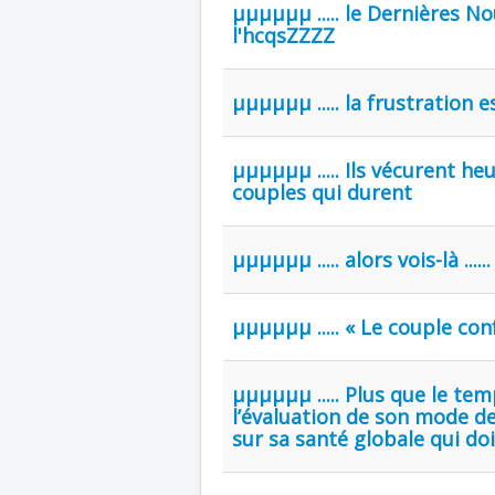
µµµµµµ ..... le Dernières No
l'hcqsZZZZ
µµµµµµ ..... la frustration es
µµµµµµ ..... Ils vécurent he
couples qui durent
µµµµµµ ..... alors vois-là ......
µµµµµµ ..... « Le couple con
µµµµµµ ..... Plus que le te
l’évaluation de son mode de 
sur sa santé globale qui do