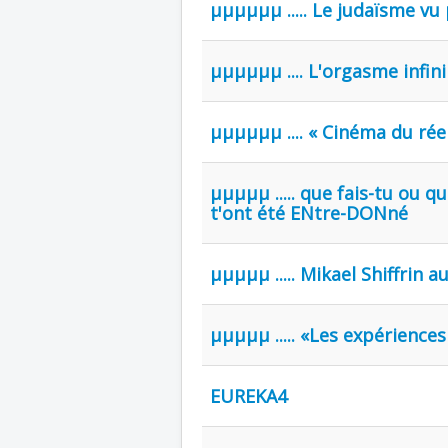
µµµµµµ ..... Le judaïsme vu pa
µµµµµµ .... L'orgasme infini
µµµµµµ .... « Cinéma du réel
µµµµµ ..... que fais-tu ou q
t'ont été ENtre-DONné
µµµµµ ..... Mikael Shiffrin
µµµµµ ..... «Les expérienc
EUREKA4