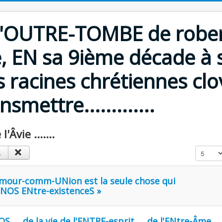
d'OUTRE-TOMBE de robert 
e, EN sa 9ième décade à 
 racines chrétiennes clo
smettre.............
'Âvie .......
Affichage
Âmour-comm-UNion est la seule chose qui
e NOS ENtre-existenceS »
 .... de la vie de l'ENTRE-esprit .... de l'ENtre-Âme