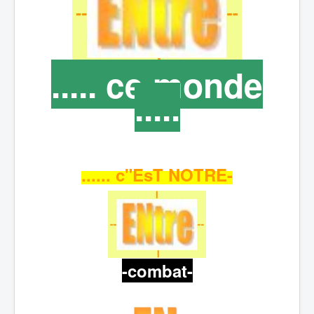
..... ce monde
.....
...... c"EsT NOTRE-
-combat-