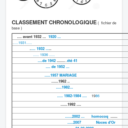
CLASSEMENT CHRONOLOGIQUE
( fichier de
base )
.... avant 1932 ...
1920 ...
.
....1931.....
.
.... 1932 ...
..
..... 1936 .....
....de 1942
.......
..
été 41
.... de 1952 ...
.....1957 MARIAGE
......1962 ..
.....1982...
..... 1982-1984 ....
19
86
......1992 ....
......2002 ...
homocoq
......
.....2007 Noces d'Or