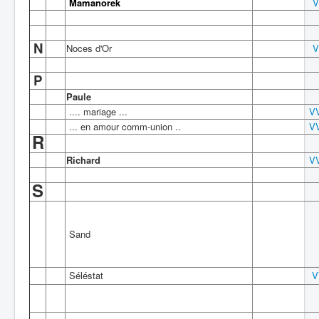
Mamanorek
V
N
Noces d'Or
V
P
Paule
.... mariage ...
V
... en amour comm-union ..
V
R
Richard
V
S
Sand
Séléstat
V