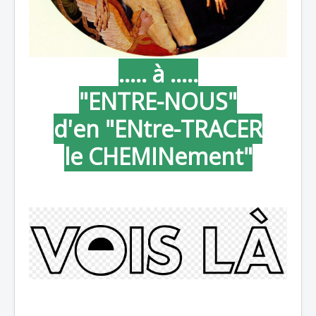
..... à .....
"ENTRE-NOUS"
d'en "ENtre-TRACER
le CHEMINement"