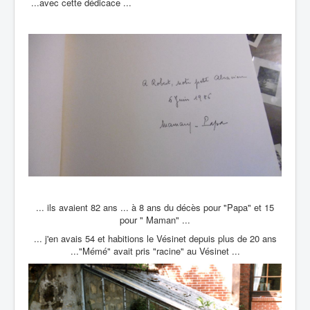
...avec cette dédicace ...
... ils avaient 82 ans ... à 8 ans du décès pour "Papa" et 15
pour " Maman" ...
... j'en avais 54 et habitions le Vésinet depuis plus de 20 ans
..."Mémé" avait pris "racine" au Vésinet ...