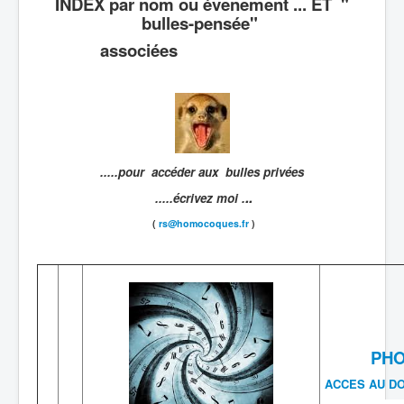
INDEX par nom ou évenement ... ET "
bulles-pensée"
associées
.....pour accéder aux bulles privées
..
.....écrivez moi .
(
rs@homocoques.fr
)
PH
ACCES AU DO