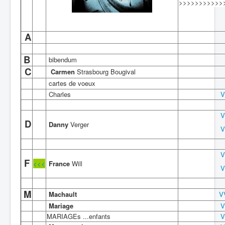
>>>>>>>>>>>
<<<<<<<<<<<<<<<<<<<<<<<<<<<<<<<<
A
B
bibendum
C
Carmen
Strasbourg Bougival
cartes de voeux
Charles
V
V
D
Danny
Verger
V
V
F
<<<
France
Will
V
M
Machault
V
Mariage
V
MARIAGEs ...enfants
V