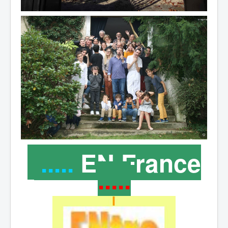
.....
EN France
.....