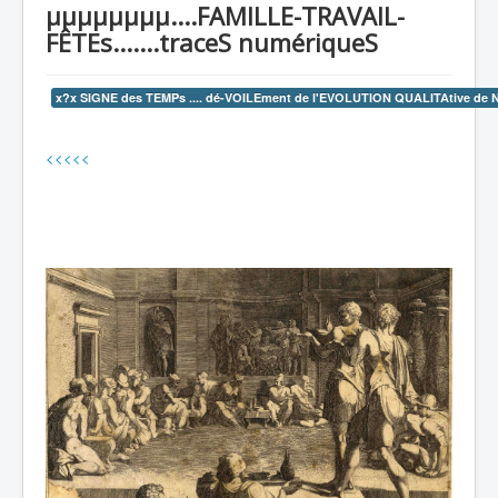
µµµµµµµµ....FAMILLE-TRAVAIL-
recherche
FÊTEs.......traceS numériqueS
x?x SIGNE des TEMPs .... dé-VOILEment de l'EVOLUTION QUALITAtive de NOS
<<<<<