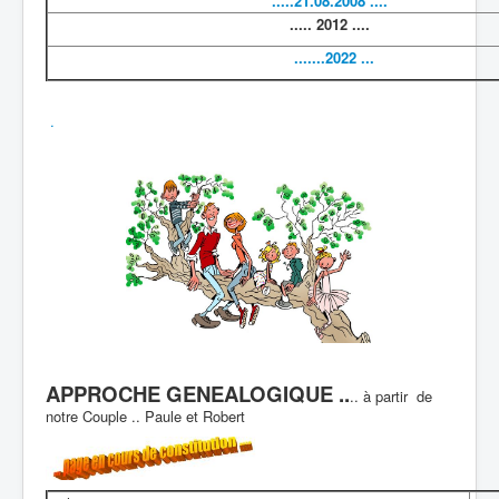
.....21.08.2008 ....
..... 2012 ....
.......2022 ...
.
APPROCHE GENEALOGIQUE ..
.. à partir de
notre Couple .. Paule et Robert