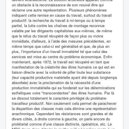
un obstacle à la reconnaissance de son nouvel être qui
réclame une autre représentation. Plusieurs phénomènes
indiquent cette remise en cause du travail, surtout du travail
productif: la recherche du travail à mi-temps ou à temps
partiel, la lutte contre les chaînes de montage reconnue
valable par les dirigeants capitalistes eux-mêmes, de même
que le refus du travail récupéré de façon plus ou moins
immédiate, d'ailleurs, à l’aide des mesures précédentes, en
même temps que celui-ci est généralisé et que, de plus en
plus, l’importance d’un travail immatériel tel que celui des
services est mise au centre du problème économique. Enfin
maintenant, après 1972, le travail est récupéré en tant que
manifestation de la créativité des êtres humains ce qui est en
liaison directe avec la volonté de piller toute leur substance
(leur capacité productive matérielle ayant été depuis longtemps
absorbée) avec la proclamation de la nécessité d’une
production immatérielle qui se fonderait sur les déterminations
esthétiques voire "transcendantes" des êtres humains. Par là
se dissout totalement le caractère privilégié du prolétaire-
travailleur productif. Non seulement cela permet de parachever
la disparition des classes mais cela élimine une représentation
anachronique. Cependant les résistances sont grandes et de
divers côtés, à droite comme à gauche, on parle encore du
prolétariat comme d’une classe distincte, opératrice, etc. Le