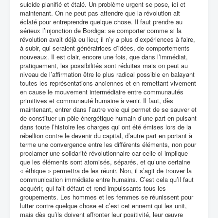
suicide planifié et étalé. Un problème urgent se pose, ici et
maintenant. On ne peut pas attendre que la révolution ait
éclaté pour entreprendre quelque chose. Il faut prendre au
sérieux l’injonction de Bordiga: se comporter comme si la
révolution avait déjà eu lieu; il n’y a plus d’expériences à faire,
à subir, qui seraient génératrices d’idées, de comportements
nouveaux. Il est clair, encore une fois, que dans l’immédiat,
pratiquement, les possibilités sont réduites mais on peut au
niveau de l’affirmation être le plus radical possible en balayant
toutes les représentations anciennes et en remettant vivement
en cause le mouvement intermédiaire entre communautés
primitives et communauté humaine à venir. Il faut, dès
maintenant, entrer dans l’autre voie qui permet de se sauver et
de constituer un pôle énergétique humain d’une part en puisant
dans toute l’histoire les charges qui ont été émises lors de la
rébellion contre le devenir du capital, d’autre part en portant à
terme une convergence entre les différents éléments, non pour
proclamer une solidarité révolutionnaire car celle-ci implique
que les éléments sont atomisés, séparés, et qu’une certaine
« éthique » permettra de les réunir. Non, il s’agit de trouver la
communication immédiate entre humains. C’est cela qu’il faut
acquérir, qui fait défaut et rend impuissants tous les
groupements. Les hommes et les femmes se réunissent pour
lutter contre quelque chose et c’est cet ennemi qui les unit,
mais dès qu’ils doivent affronter leur positivité, leur œuvre