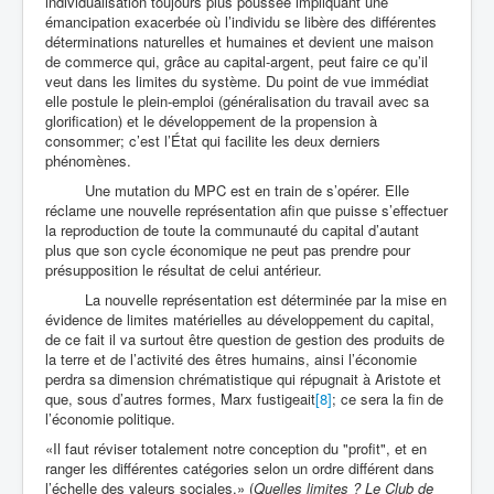
individualisation toujours plus poussée impliquant une
émancipation exacerbée où l’individu se libère des différentes
déterminations naturelles et humaines et devient une maison
de commerce qui, grâce au capital-argent, peut faire ce qu’il
veut dans les limites du système. Du point de vue immédiat
elle postule le plein-emploi (généralisation du travail avec sa
glorification) et le développement de la propension à
consommer; c’est l’État qui facilite les deux derniers
phénomènes.
Une mutation du MPC est en train de s’opérer. Elle
réclame une nouvelle représentation afin que puisse s’effectuer
la reproduction de toute la communauté du capital d’autant
plus que son cycle économique ne peut pas prendre pour
présupposition le résultat de celui antérieur.
La nouvelle représentation est déterminée par la mise en
évidence de limites matérielles au développement du capital,
de ce fait il va surtout être question de gestion des produits de
la terre et de l’activité des êtres humains, ainsi l’économie
perdra sa dimension chrématistique qui répugnait à Aristote et
que, sous d’autres formes, Marx fustigeait
[8]
; ce sera la fin de
l’économie politique.
«Il faut réviser totalement notre conception du "profit", et en
ranger les différentes catégories selon un ordre différent dans
l’échelle des valeurs sociales.» (
Quelles limites ? Le Club de