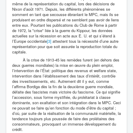
même de la représentation du capital, lors des décisions de
Nixon d’août 1971. Depuis, les différents phénomènes se
somment en tant que secousse ébranlant le MPC, mais ils se
produisent en ordre dispersé et ne semblent pas avoir de liens
entre eux. Pourtant les publications du Club de Rome à partir
de 1972, la "crise" liée à la guerre du Kippour, les données
actuelles sur la récession en acte aux E. U. et qui s’étend à
l’Europe occidentale
[3]
attestent tous la nécessité d’une autre
représentation pour que soit assurée la reproduction totale du
capitale.
À la crise de 1913-45 les remèdes furent (en dehors des
deux guerres mondiales) la mise en œuvre du plein emploi,
l’intervention de l’État: politique des revenus et welfare state,
intervention dans l’établissement des taux d’intérêt, contrôle
des investissements, etc. Autrement dit il y eut, comme
l’affirma Bordiga dès la fin de la deuxième guerre mondiale,
défaite des fascistes mais victoire du fascisme. Ce qui signifie
l’accession, sous forme mystifiée, du prolétariat à classe
dominante, son exaltation et son intégration dans le MPC. Ceci
ne pouvait se faire qu’en fonction du mode d’être du capital ;
d’où, par suite de la réalisation de la communauté matérielle, la
tendance toujours plus poussée de faire des prolétaires des
consommateurs, provoquant un immense développement du
crédit.