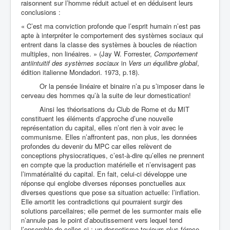
raisonnent sur l’homme réduit actuel et en déduisent leurs
conclusions :
« C’est ma conviction profonde que l’esprit humain n’est pas
apte à interpréter le comportement des systèmes sociaux qui
entrent dans la classe des systèmes à boucles de réaction
multiples, non linéaires. » (Jay W. Forrester,
Comportement
antiintuitif des systèmes sociaux
in
Vers un équilibre global
,
édition italienne Mondadori. 1973, p.18).
Or la pensée linéaire et binaire n’a pu s’imposer dans le
cerveau des hommes qu’à la suite de leur domestication!
Ainsi les théorisations du Club de Rome et du MIT
constituent les éléments d’approche d’une nouvelle
représentation du capital, elles n’ont rien à voir avec le
communisme. Elles n’affrontent pas, non plus, les données
profondes du devenir du MPC car elles relèvent de
conceptions physiocratiques, c’est-à-dire qu’elles ne prennent
en compte que la production matérielle et n’envisagent pas
l’immatérialité du capital. En fait, celui-ci développe une
réponse qui englobe diverses réponses ponctuelles aux
diverses questions que pose sa situation actuelle: l’inflation.
Elle amortit les contradictions qui pourraient surgir des
solutions parcellaires; elle permet de les surmonter mais elle
n’annule pas le point d’aboutissement vers lequel tend
l’ensemble de celles-ci : un despotisme toujours plus féroce.