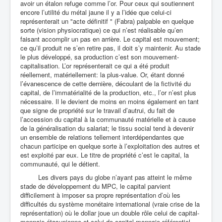
avoir un étalon refuge comme l’or. Pour ceux qui soutiennent
encore l’utilité du métal jaune il y a l’idée que celui-ci
représenterait un "acte définitif " (Fabra) palpable en quelque
sorte (vision physiocratique) ce qui n’est réalisable qu’en
faisant accomplir un pas en arrière. Le capital est mouvement;
ce qu’il produit ne s’en retire pas, il doit s’y maintenir. Au stade
le plus développé, sa production c’est son mouvement-
capitalisation. L’or représenterait ce qui a été produit
réellement, matériellement: la plus-value. Or, étant donné
l’évanescence de cette dernière, découlant de la fictivité du
capital, de l’immatérialité de la production, etc., l’or n’est plus
nécessaire. Il le devient de moins en moins également en tant
que signe de propriété sur le travail d’autrui, du fait de
l’accession du capital à la communauté matérielle et à cause
de la généralisation du salariat; le tissu social tend à devenir
un ensemble de relations tellement interdépendantes que
chacun participe en quelque sorte à l’exploitation des autres et
est exploité par eux. Le titre de propriété c’est le capital, la
communauté, qui le détient.
Les divers pays du globe n’ayant pas atteint le même
stade de développement du MPC, le capital parvient
difficilement à imposer sa propre représentation d’où les
difficultés du système monétaire international (vraie crise de la
représentation) où le dollar joue un double rôle celui de capital-
monnaie étasunienne et celui de capital-monnaie référentiel