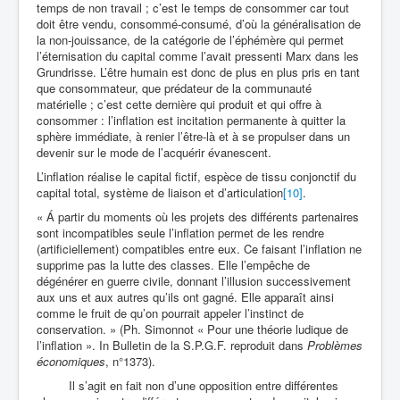
temps de non travail ; c’est le temps de consommer car tout
doit être vendu, consommé-consumé, d’où la généralisation de
la non-jouissance, de la catégorie de l’éphémère qui permet
l’éternisation du capital comme l’avait pressenti Marx dans les
Grundrisse. L’être humain est donc de plus en plus pris en tant
que consommateur, que prédateur de la communauté
matérielle ; c’est cette dernière qui produit et qui offre à
consommer : l’inflation est incitation permanente à quitter la
sphère immédiate, à renier l’être-là et à se propulser dans un
devenir sur le mode de l’acquérir évanescent.
L’inflation réalise le capital fictif, espèce de tissu conjonctif du
capital total, système de liaison et d’articulation
[10]
.
« Á partir du moments où les projets des différents partenaires
sont incompatibles seule l’inflation permet de les rendre
(artificiellement) compatibles entre eux. Ce faisant l’inflation ne
supprime pas la lutte des classes. Elle l’empêche de
dégénérer en guerre civile, donnant l’illusion successivement
aux uns et aux autres qu’ils ont gagné. Elle apparaît ainsi
comme le fruit de qu’on pourrait appeler l’instinct de
conservation. » (Ph. Simonnot « Pour une théorie ludique de
l’inflation ». In Bulletin de la S.P.G.F. reproduit dans
Problèmes
économiques
, n°1373).
Il s’agit en fait non d’une opposition entre différentes