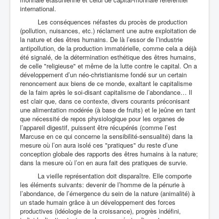
international.
Les conséquences néfastes du procès de production
(pollution, nuisances, etc.) réclament une autre exploitation de
la nature et des êtres humains. De là l’essor de l’industrie
antipollution, de la production immatérielle, comme cela a déjà
été signalé, de la détermination esthétique des êtres humains,
de celle "religieuse" et même de la lutte contre le capital. On a
développement d’un néo-christianisme fondé sur un certain
renoncement aux biens de ce monde, exaltant le capitalisme
de la faim après le soi-disant capitalisme de l’abondance… Il
est clair que, dans ce contexte, divers courants préconisant
une alimentation modérée (à base de fruits) et le jeûne en tant
que nécessité de repos physiologique pour les organes de
l’appareil digestif, puissent être récupérés (comme l’est
Marcuse en ce qui concerne la sensibilité-sensualité) dans la
mesure où l’on aura isolé ces "pratiques" du reste d’une
conception globale des rapports des êtres humains à la nature;
dans la mesure où l’on en aura fait des pratiques de survie.
La vieille représentation doit disparaître. Elle comporte
les éléments suivants: devenir de l’homme de la pénurie à
l’abondance, de l’émergence du sein de la nature (animalité) à
un stade humain grâce à un développement des forces
productives (idéologie de la croissance), progrès indéfini,