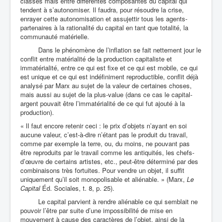
classes mais entre différentes composantes du capital qui
tendent à s’autonomiser. Il faudra, pour résoudre la crise,
enrayer cette autonomisation et assujettir tous les agents-
partenaires à la rationalité du capital en tant que totalité, la
communauté matérielle.
Dans le phénomène de l’inflation se fait nettement jour le
conflit entre matérialité de la production capitaliste et
immatérialité, entre ce qui est fixe et ce qui est mobile, ce qui
est unique et ce qui est indéfiniment reproductible, conflit déjà
analysé par Marx au sujet de la valeur de certaines choses,
mais aussi au sujet de la plus-value (dans ce cas le capital-
argent pouvait être l’immatérialité de ce qui fut ajouté à la
production).
« Il faut encore retenir ceci : le prix d’objets n’ayant en soi
aucune valeur, c’est-à-dire n’étant pas le produit du travail,
comme par exemple la terre, ou, du moins, ne pouvant pas
être reproduits par le travail comme les antiquités, les chefs-
d’œuvre de certains artistes, etc., peut-être déterminé par des
combinaisons très fortuites. Pour vendre un objet, il suffit
uniquement qu’il soit monopolisable et aliénable. » (Marx,
Le
Capital
Éd. Sociales, t. 8, p. 25).
Le capital parvient à rendre aliénable ce qui semblait ne
pouvoir l’être par suite d’une impossibilité de mise en
mouvement à cause des caractères de l’objet, ainsi de la