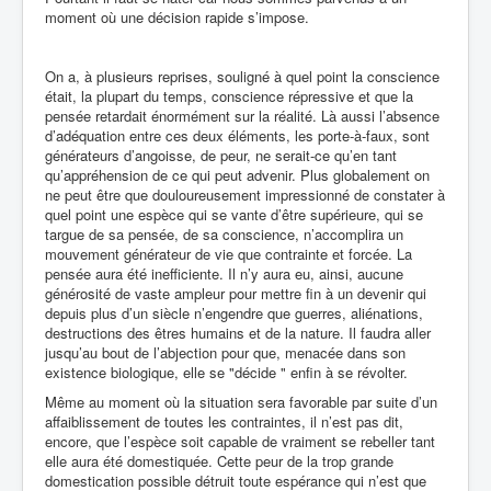
moment où une décision rapide s’impose.
On a, à plusieurs reprises, souligné à quel point la conscience
était, la plupart du temps, conscience répressive et que la
pensée retardait énormément sur la réalité. Là aussi l’absence
d’adéquation entre ces deux éléments, les porte-à-faux, sont
générateurs d’angoisse, de peur, ne serait-ce qu’en tant
qu’appréhension de ce qui peut advenir. Plus globalement on
ne peut être que douloureusement impressionné de constater à
quel point une espèce qui se vante d’être supérieure, qui se
targue de sa pensée, de sa conscience, n’accomplira un
mouvement générateur de vie que contrainte et forcée. La
pensée aura été inefficiente. Il n’y aura eu, ainsi, aucune
générosité de vaste ampleur pour mettre fin à un devenir qui
depuis plus d’un siècle n’engendre que guerres, aliénations,
destructions des êtres humains et de la nature. Il faudra aller
jusqu’au bout de l’abjection pour que, menacée dans son
existence biologique, elle se "décide " enfin à se révolter.
Même au moment où la situation sera favorable par suite d’un
affaiblissement de toutes les contraintes, il n’est pas dit,
encore, que l’espèce soit capable de vraiment se rebeller tant
elle aura été domestiquée. Cette peur de la trop grande
domestication possible détruit toute espérance qui n’est que