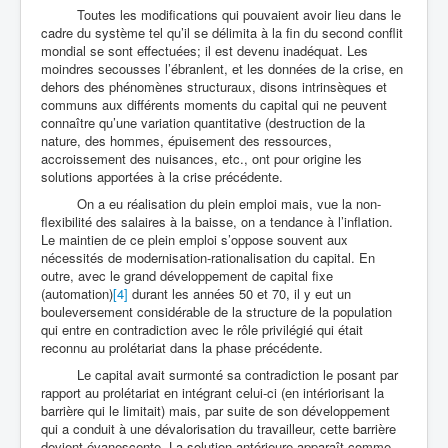
Toutes les modifications qui pouvaient avoir lieu dans le
cadre du système tel qu’il se délimita à la fin du second conflit
mondial se sont effectuées; il est devenu inadéquat. Les
moindres secousses l’ébranlent, et les données de la crise, en
dehors des phénomènes structuraux, disons intrinsèques et
communs aux différents moments du capital qui ne peuvent
connaître qu’une variation quantitative (destruction de la
nature, des hommes, épuisement des ressources,
accroissement des nuisances, etc., ont pour origine les
solutions apportées à la crise précédente.
On a eu réalisation du plein emploi mais, vue la non-
flexibilité des salaires à la baisse, on a tendance à l’inflation.
Le maintien de ce plein emploi s’oppose souvent aux
nécessités de modernisation-rationalisation du capital. En
outre, avec le grand développement de capital fixe
(automation)
[4]
durant les années 50 et 70, il y eut un
bouleversement considérable de la structure de la population
qui entre en contradiction avec le rôle privilégié qui était
reconnu au prolétariat dans la phase précédente.
Le capital avait surmonté sa contradiction le posant par
rapport au prolétariat en intégrant celui-ci (en intériorisant la
barrière qui le limitait) mais, par suite de son développement
qui a conduit à une dévalorisation du travailleur, cette barrière
devient évanescente. La solution antérieure apparaît comme