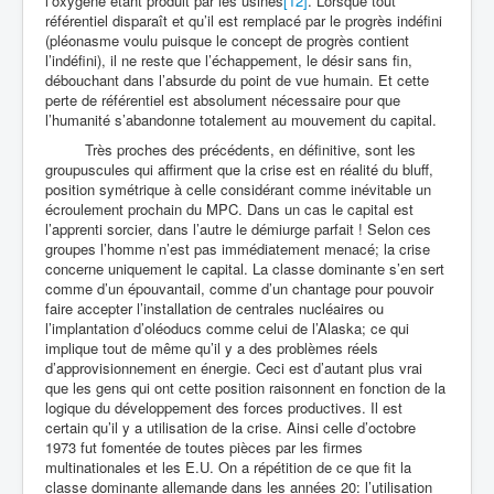
l’oxygène étant produit par les usines
[12]
. Lorsque tout
référentiel disparaît et qu’il est remplacé par le progrès indéfini
(pléonasme voulu puisque le concept de progrès contient
l’indéfini), il ne reste que l’échappement, le désir sans fin,
débouchant dans l’absurde du point de vue humain. Et cette
perte de référentiel est absolument nécessaire pour que
l’humanité s’abandonne totalement au mouvement du capital.
Très proches des précédents, en définitive, sont les
groupuscules qui affirment que la crise est en réalité du bluff,
position symétrique à celle considérant comme inévitable un
écroulement prochain du MPC. Dans un cas le capital est
l’apprenti sorcier, dans l’autre le démiurge parfait ! Selon ces
groupes l’homme n’est pas immédiatement menacé; la crise
concerne uniquement le capital. La classe dominante s’en sert
comme d’un épouvantail, comme d’un chantage pour pouvoir
faire accepter l’installation de centrales nucléaires ou
l’implantation d’oléoducs comme celui de l’Alaska; ce qui
implique tout de même qu’il y a des problèmes réels
d’approvisionnement en énergie. Ceci est d’autant plus vrai
que les gens qui ont cette position raisonnent en fonction de la
logique du développement des forces productives. Il est
certain qu’il y a utilisation de la crise. Ainsi celle d’octobre
1973 fut fomentée de toutes pièces par les firmes
multinationales et les E.U. On a répétition de ce que fit la
classe dominante allemande dans les années 20: l’utilisation