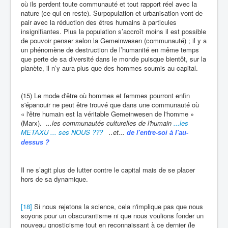
où ils perdent toute communauté et tout rapport réel avec la
nature (ce qui en reste). Surpopulation et urbanisation vont de
pair avec la réduction des êtres humains à particules
insignifiantes. Plus la population s’accroît moins il est possible
de pouvoir penser selon la Gemeinwesen (communauté) ; il y a
un phénomène de destruction de l’humanité en même temps
que perte de sa diversité dans le monde puisque bientôt, sur la
planète, il n’y aura plus que des hommes soumis au capital.
(15) Le mode d'être où hommes et femmes pourront enfin
s'épanouir ne peut être trouvé que dans une communauté où
« l'être humain est la véritable Gemeinwesen de l'homme »
(Marx). .
..les communautés culturelles de l'humain
...les
METAXU ... ses NOUS ???
..et...
de l'entre-soi à l'au-
dessus
?
Il ne s’agit plus de lutter contre le capital mais de se placer
hors de sa dynamique.
[18]
Si nous rejetons la science, cela n'implique pas que nous
soyons pour un obscurantisme ni que nous voulions fonder un
nouveau gnosticisme tout en reconnaissant à ce dernier (le