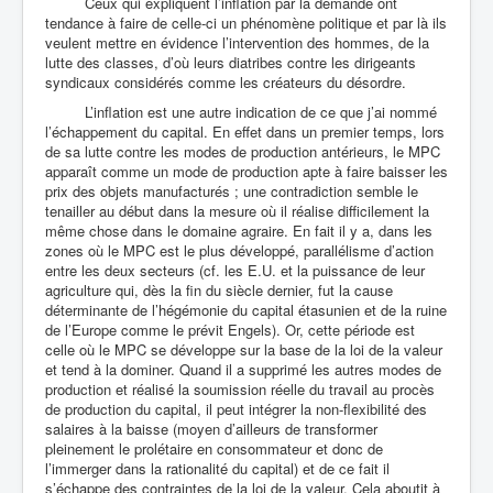
Ceux qui expliquent l’inflation par la demande ont
tendance à faire de celle-ci un phénomène politique et par là ils
veulent mettre en évidence l’intervention des hommes, de la
lutte des classes, d’où leurs diatribes contre les dirigeants
syndicaux considérés comme les créateurs du désordre.
L’inflation est une autre indication de ce que j’ai nommé
l’échappement du capital. En effet dans un premier temps, lors
de sa lutte contre les modes de production antérieurs, le MPC
apparaît comme un mode de production apte à faire baisser les
prix des objets manufacturés ; une contradiction semble le
tenailler au début dans la mesure où il réalise difficilement la
même chose dans le domaine agraire. En fait il y a, dans les
zones où le MPC est le plus développé, parallélisme d’action
entre les deux secteurs (cf. les E.U. et la puissance de leur
agriculture qui, dès la fin du siècle dernier, fut la cause
déterminante de l’hégémonie du capital étasunien et de la ruine
de l’Europe comme le prévit Engels). Or, cette période est
celle où le MPC se développe sur la base de la loi de la valeur
et tend à la dominer. Quand il a supprimé les autres modes de
production et réalisé la soumission réelle du travail au procès
de production du capital, il peut intégrer la non-flexibilité des
salaires à la baisse (moyen d’ailleurs de transformer
pleinement le prolétaire en consommateur et donc de
l’immerger dans la rationalité du capital) et de ce fait il
s’échappe des contraintes de la loi de la valeur. Cela aboutit à