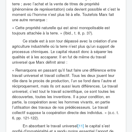
terre ; avec l’achat et la vente de titres de propriété
(phénomène de représentation) cela devient possible et c’est le
moment où l’homme n’est plus lié à elle. Toutefois Marx fait
une autre remarque :
« Cette propriété naturelle qui est ainsi monopolisable est
toujours attachée à la terre. » (Ibid., t. 8, p. 37).
Ce stade est à son tour dépassé avec la création d’une
agriculture industrielle où la terre n’est plus qu’un support de
processus chimiques. Le capital réussit donc à séparer les
qualités et à les accaparer. Il en fut de même du travail
universel que Marx définit ainsi :
« Remarquons en passant qu’il faut faire une différence entre
travail universel et travail collectif. Tous les deux jouent leur
rôle dans le procès de production, l’un se fond dans l’autre et
réciproquement, mais ils ont aussi leurs différences. Le travail
universel, c’est tout le travail scientifique, ce sont toutes les
découvertes, toutes les inventions. Il a pour condition, en
partie, la coopération avec les hommes vivants, en partie
l’utilisation des travaux de nos prédécesseurs. Le travail
collectif suppose la coopération directe des individus. » (o.c. t.
6, pp. 121-122).
En absorbant le travail universel
[11]
le capital s’est
gonflé d’immatérialité et a rendu moins essentiel l’apport de