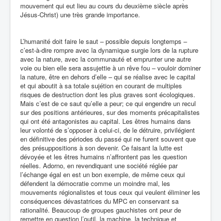
mouvement qui eut lieu au cours du deuxième siècle après
Jésus-Christ) une très grande importance.
L’humanité doit faire le saut – possible depuis longtemps –
c’est-à-dire rompre avec la dynamique surgie lors de la rupture
avec la nature, avec la communauté et emprunter une autre
voie ou bien elle sera assujettie à un rêve fou – vouloir dominer
la nature, être en dehors d’elle – qui se réalise avec le capital
et qui aboutit à sa totale sujétion en courant de multiples
risques de destruction dont les plus graves sont écologiques.
Mais c’est de ce saut qu’elle a peur; ce qui engendre un recul
sur des positions antérieures, sur des moments précapitalistes
qui ont été antagonistes au capital. Les êtres humains dans
leur volonté de s’opposer à celui-ci, de le détruire, privilégient
en définitive des périodes du passé qui ne furent souvent que
des présuppositions à son devenir. Ce faisant la lutte est
dévoyée et les êtres humains n’affrontent pas les question
réelles. Adorno, en revendiquant une société réglée par
l’échange égal en est un bon exemple, de même ceux qui
défendent la démocratie comme un moindre mal, les
mouvements régionalistes et tous ceux qui veulent éliminer les
conséquences dévastatrices du MPC en conservant sa
rationalité. Beaucoup de groupes gauchistes ont peur de
remettre en question l’outil, la machine, la technique et