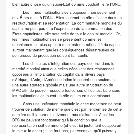
bien autre chose qu’un super-État comme voudrait l’être l’ONU.
Les firmes multinationales s’opposent non seulement
aux États mais à l’ONU. Elles joueront un rôle efficace dans sa
restructuration et sa réorientation. La communauté mondiale du
capital ne peut pas être l’expression de la sommation des
États capitalistes, elle sera celle de tout le capital mondial. Or,
les firmes multinationales se présentent comme les
organismes les plus aptes à manifester la rationalité du capital,
surtout maintenant que les conséquences désastreuses de
son procès de production se sont fait sentir.
Les difficultés d’intégration des pays de l’Est dans le
marché mondial ainsi que celles découlant des résistances
opposées à l’implantation du capital dans divers pays
d’Afrique, d’Asie, d’Amérique latine imposent non seulement
une autre stratégie globale mais une autre structuration du
MPC afin de pouvoir résoudre toutes ses difficultés. Là encore
les multinationales jouent un rôle qui ira en s’accroissant.
Sans une unification mondiale la crise monétaire ne peut
trouver de solution, de même que c’est par l’entremise de cette
dernière qu’il y aura effectivement mondialisation. Ainsi les
DTS ne peuvent fonctionner qu’à la condition que la
représentation soit commune (et c’est ici justement qu’apparaît
le mieux la crise) ; il ne faut pas, par exemple, qu’il puisse y