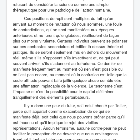
refusent de considérer la science comme une simple
thérapeutique pour une pathologie de l’action humaine.
Ces positions de repli sont multiples du fait qu’en
arrivant au moment de mutation où nous sommes, une foule
de contradictions, qui se sont manifestées aux époques
antérieures et ne furent qu’englobées, réaffleurent de façon
plus ou moins virulente. Certains individus peuvent se polariser
sur ces contrastes secondaires et édifier là-dessus théorie et
pratique. Ils se seront seulement mis en dehors du mouvement
réel, même s’ils s’opposent s’ils invectivent et, ce qui peut
souvent arriver, s’ils s’adonnent au terrorisme. Ce dernier se
manifeste fréquemment au moment où rien n’est possible ou
ne l’est pas encore, au moment où la confusion est telle que la
seule attitude pouvant faire jaillir quelque chose semble être
une affirmation implacable de la violence. Le terrorisme c’est
l’impasse et c’est la possibilité pour le capital d’éliminer
tranquillement des éléments perturbateurs.
Il y a donc une peur du futur, soit celui chanté par Toffler,
parce qu’il apparaît comme exacerbation de ce qui se
manifeste déjà, soit celui que nous pouvons prôner parce qu’il
est inconnu et qu’il implique le rejet des vieilles
représentations. Aucun terrorisme, aucune contre-peur ne peut
faciliter la perception de ce devenir que nous envisageons.
Pourtant il faut se hâter car nous sommes parvenus à un