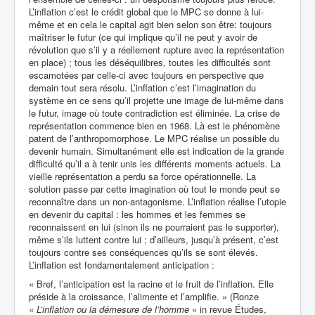
L’inflation c’est le crédit global que le MPC se donne à lui-
même et en cela le capital agit bien selon son être: toujours
maîtriser le futur (ce qui implique qu’il ne peut y avoir de
révolution que s’il y a réellement rupture avec la représentation
en place) ; tous les déséquilibres, toutes les difficultés sont
escamotées par celle-ci avec toujours en perspective que
demain tout sera résolu. L’inflation c’est l’imagination du
système en ce sens qu’il projette une image de lui-même dans
le futur, image où toute contradiction est éliminée. La crise de
représentation commence bien en 1968. Là est le phénomène
patent de l’anthropomorphose. Le MPC réalise un possible du
devenir humain. Simultanément elle est indication de la grande
difficulté qu’il a à tenir unis les différents moments actuels. La
vieille représentation a perdu sa force opérationnelle. La
solution passe par cette imagination où tout le monde peut se
reconnaître dans un non-antagonisme. L’inflation réalise l’utopie
en devenir du capital : les hommes et les femmes se
reconnaissent en lui (sinon ils ne pourraient pas le supporter),
même s’ils luttent contre lui ; d’ailleurs, jusqu’à présent, c’est
toujours contre ses conséquences qu’ils se sont élevés.
L’inflation est fondamentalement anticipation :
« Bref, l’anticipation est la racine et le fruit de l’inflation. Elle
préside à la croissance, l’alimente et l’amplifie. » (Ronze
«
L’inflation ou la démesure de l’homme
» in revue Études,