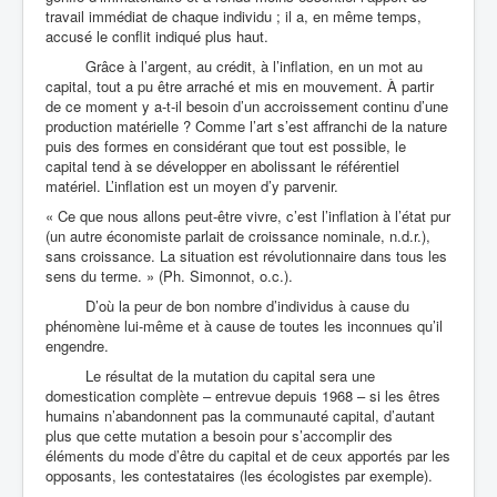
travail immédiat de chaque individu ; il a, en même temps,
accusé le conflit indiqué plus haut.
Grâce à l’argent, au crédit, à l’inflation, en un mot au
capital, tout a pu être arraché et mis en mouvement. À partir
de ce moment y a-t-il besoin d’un accroissement continu d’une
production matérielle ? Comme l’art s’est affranchi de la nature
puis des formes en considérant que tout est possible, le
capital tend à se développer en abolissant le référentiel
matériel. L’inflation est un moyen d’y parvenir.
« Ce que nous allons peut-être vivre, c’est l’inflation à l’état pur
(un autre économiste parlait de croissance nominale, n.d.r.),
sans croissance. La situation est révolutionnaire dans tous les
sens du terme. » (Ph. Simonnot, o.c.).
D’où la peur de bon nombre d’individus à cause du
phénomène lui-même et à cause de toutes les inconnues qu’il
engendre.
Le résultat de la mutation du capital sera une
domestication complète – entrevue depuis 1968 – si les êtres
humains n’abandonnent pas la communauté capital, d’autant
plus que cette mutation a besoin pour s’accomplir des
éléments du mode d’être du capital et de ceux apportés par les
opposants, les contestataires (les écologistes par exemple).