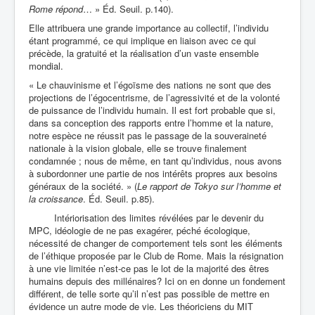
Rome répond
… » Éd. Seuil. p.140).
Elle attribuera une grande importance au collectif, l’individu
étant programmé, ce qui implique en liaison avec ce qui
précède, la gratuité et la réalisation d’un vaste ensemble
mondial.
« Le chauvinisme et l’égoïsme des nations ne sont que des
projections de l’égocentrisme, de l’agressivité et de la volonté
de puissance de l’individu humain. Il est fort probable que si,
dans sa conception des rapports entre l’homme et la nature,
notre espèce ne réussit pas le passage de la souveraineté
nationale à la vision globale, elle se trouve finalement
condamnée ; nous de même, en tant qu’individus, nous avons
à subordonner une partie de nos intérêts propres aux besoins
généraux de la société. » (
Le rapport de Tokyo sur l’homme et
la croissance
. Éd. Seuil. p.85).
Intériorisation des limites révélées par le devenir du
MPC, idéologie de ne pas exagérer, péché écologique,
nécessité de changer de comportement tels sont les éléments
de l’éthique proposée par le Club de Rome. Mais la résignation
à une vie limitée n’est-ce pas le lot de la majorité des êtres
humains depuis des millénaires? Ici on en donne un fondement
différent, de telle sorte qu’il n’est pas possible de mettre en
évidence un autre mode de vie. Les théoriciens du MIT