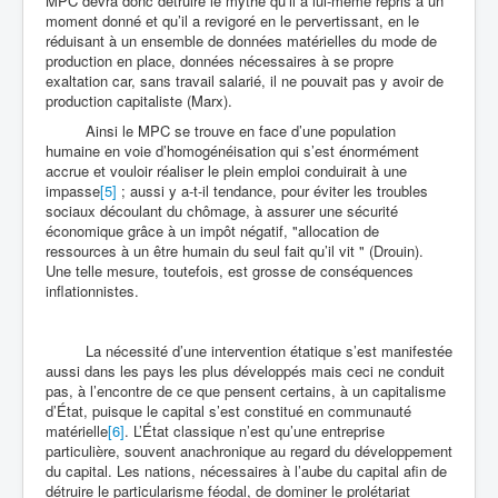
MPC devra donc détruire le mythe qu’il a lui-même repris à un
moment donné et qu’il a revigoré en le pervertissant, en le
réduisant à un ensemble de données matérielles du mode de
production en place, données nécessaires à se propre
exaltation car, sans travail salarié, il ne pouvait pas y avoir de
production capitaliste (Marx).
Ainsi le MPC se trouve en face d’une population
humaine en voie d’homogénéisation qui s’est énormément
accrue et vouloir réaliser le plein emploi conduirait à une
impasse
[5]
; aussi y a-t-il tendance, pour éviter les troubles
sociaux découlant du chômage, à assurer une sécurité
économique grâce à un impôt négatif, "allocation de
ressources à un être humain du seul fait qu’il vit " (Drouin).
Une telle mesure, toutefois, est grosse de conséquences
inflationnistes.
La nécessité d’une intervention étatique s’est manifestée
aussi dans les pays les plus développés mais ceci ne conduit
pas, à l’encontre de ce que pensent certains, à un capitalisme
d’État, puisque le capital s’est constitué en communauté
matérielle
[6]
. L’État classique n’est qu’une entreprise
particulière, souvent anachronique au regard du développement
du capital. Les nations, nécessaires à l’aube du capital afin de
détruire le particularisme féodal, de dominer le prolétariat