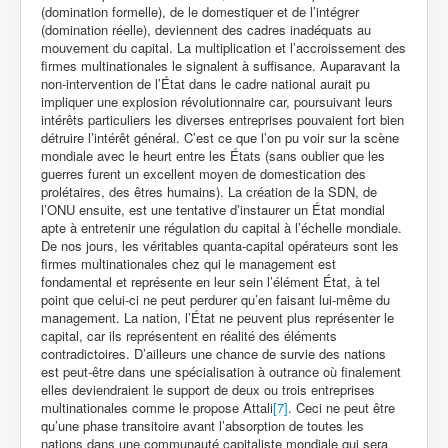
(domination formelle), de le domestiquer et de l’intégrer
(domination réelle), deviennent des cadres inadéquats au
mouvement du capital. La multiplication et l’accroissement des
firmes multinationales le signalent à suffisance. Auparavant la
non-intervention de l’État dans le cadre national aurait pu
impliquer une explosion révolutionnaire car, poursuivant leurs
intérêts particuliers les diverses entreprises pouvaient fort bien
détruire l’intérêt général. C’est ce que l’on pu voir sur la scène
mondiale avec le heurt entre les États (sans oublier que les
guerres furent un excellent moyen de domestication des
prolétaires, des êtres humains). La création de la SDN, de
l’ONU ensuite, est une tentative d’instaurer un État mondial
apte à entretenir une régulation du capital à l’échelle mondiale.
De nos jours, les véritables quanta-capital opérateurs sont les
firmes multinationales chez qui le management est
fondamental et représente en leur sein l’élément État, à tel
point que celui-ci ne peut perdurer qu’en faisant lui-même du
management. La nation, l’État ne peuvent plus représenter le
capital, car ils représentent en réalité des éléments
contradictoires. D’ailleurs une chance de survie des nations
est peut-être dans une spécialisation à outrance où finalement
elles deviendraient le support de deux ou trois entreprises
multinationales comme le propose Attali
[7]
. Ceci ne peut être
qu’une phase transitoire avant l’absorption de toutes les
nations dans une communauté capitaliste mondiale qui sera