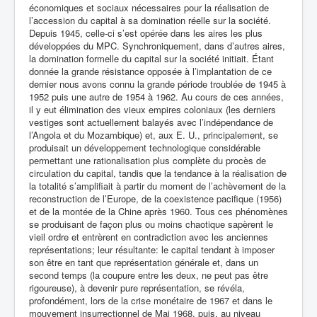
économiques et sociaux nécessaires pour la réalisation de
l’accession du capital à sa domination réelle sur la société.
Depuis 1945, celle-ci s’est opérée dans les aires les plus
développées du MPC. Synchroniquement, dans d’autres aires,
la domination formelle du capital sur la société initiait. Étant
donnée la grande résistance opposée à l’implantation de ce
dernier nous avons connu la grande période troublée de 1945 à
1952 puis une autre de 1954 à 1962. Au cours de ces années,
il y eut élimination des vieux empires coloniaux (les derniers
vestiges sont actuellement balayés avec l’indépendance de
l’Angola et du Mozambique) et, aux E. U., principalement, se
produisait un développement technologique considérable
permettant une rationalisation plus complète du procès de
circulation du capital, tandis que la tendance à la réalisation de
la totalité s’amplifiait à partir du moment de l’achèvement de la
reconstruction de l’Europe, de la coexistence pacifique (1956)
et de la montée de la Chine après 1960. Tous ces phénomènes
se produisant de façon plus ou moins chaotique sapèrent le
vieil ordre et entrèrent en contradiction avec les anciennes
représentations; leur résultante: le capital tendant à imposer
son être en tant que représentation générale et, dans un
second temps (la coupure entre les deux, ne peut pas être
rigoureuse), à devenir pure représentation, se révéla,
profondément, lors de la crise monétaire de 1967 et dans le
mouvement insurrectionnel de Mai 1968, puis, au niveau