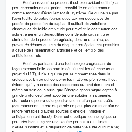
Pour en revenir au présent, il est bien évident qu’il n’y a
pas, économiquement parlant, possibilité de crise conçue
comme moment d’écroulement du système. Ce qui ne nie pas
l’éventualité de catastrophes dues aux conséquences du
procès de production du capital. Il suffirait de variations
climatiques de faible amplitude pour révéler la destruction des
sols et amener un déséquilibre considérable causant une
diminution de la production agricole, donc une famine; de
graves épidémies au sein du cheptel sont également possibles
à cause de l’insémination artificielle et de l’emploi des
antibiotiques, etc.
Pour les partisans d’une technologie progressant de
façon exponentielle (comme le définissent les défenseurs du
projet du MIT), il n’y a qu’une pause momentanée dans la
croissance. En ce qui concerne les matières premières, il est
évident qu’il y a encore des ressources au fond des mers et
même au sein de la terre, que l’énergie géochimique captée à
grande profondeur peut apporter une solution à sa pénurie,
etc., cela ne pourra qu’engendrer une inflation par les coûts
(dès maintenant le prix du pétrole ne peut plus diminuer afin de
rendre rentables d’autres sources d’énergie; inflation et
anticipation sont liées!). Dans cette optique technologique, on
peut très bien imaginer une planète portant 100 milliards
d’êtres humains et la disparition de toute vie autre qu’humaine;