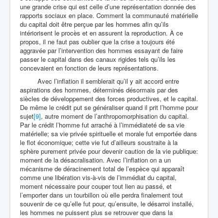
une grande crise qui est celle d’une représentation donnée des
rapports sociaux en place. Comment la communauté matérielle
du capital doit être perçue par les hommes afin qu’ils
intériorisent le procès et en assurent la reproduction. À ce
propos, il ne faut pas oublier que la crise a toujours été
aggravée par l’intervention des hommes essayant de faire
passer le capital dans des canaux rigides tels qu’ils les
concevaient en fonction de leurs représentations.
Avec l’inflation il semblerait qu’il y ait accord entre
aspirations des hommes, déterminés désormais par des
siècles de développement des forces productives, et le capital.
De même le crédit put se généraliser quand il prit l’homme pour
sujet
[9]
, autre moment de l’anthropomorphisation du capital.
Par le crédit l’homme fut arraché à l’immédiateté de sa vie
matérielle; sa vie privée spirituelle et morale fut emportée dans
le flot économique; cette vie fut d’ailleurs soustraite à la
sphère purement privée pour devenir caution de la vie publique:
moment de la désacralisation. Avec l’inflation on a un
mécanisme de déracinement total de l’espèce qui apparaît
comme une libération vis-à-vis de l’immédiat du capital,
moment nécessaire pour couper tout lien au passé, et
l’emporter dans un tourbillon où elle perdra finalement tout
souvenir de ce qu’elle fut pour, qu’ensuite, le désarroi installé,
les hommes ne puissent plus se retrouver que dans la