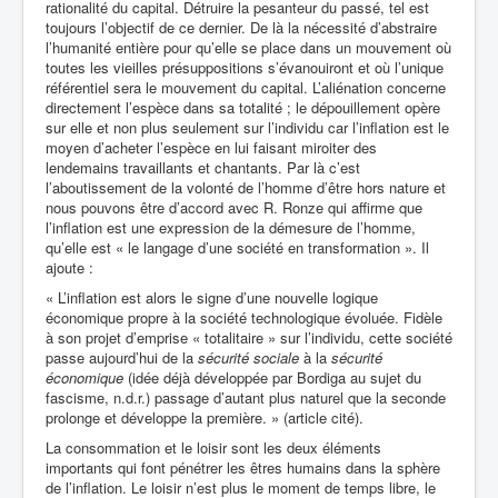
rationalité du capital. Détruire la pesanteur du passé, tel est
toujours l’objectif de ce dernier. De là la nécessité d’abstraire
l’humanité entière pour qu’elle se place dans un mouvement où
toutes les vieilles présuppositions s’évanouiront et où l’unique
référentiel sera le mouvement du capital. L’aliénation concerne
directement l’espèce dans sa totalité ; le dépouillement opère
sur elle et non plus seulement sur l’individu car l’inflation est le
moyen d’acheter l’espèce en lui faisant miroiter des
lendemains travaillants et chantants. Par là c’est
l’aboutissement de la volonté de l’homme d’être hors nature et
nous pouvons être d’accord avec R. Ronze qui affirme que
l’inflation est une expression de la démesure de l’homme,
qu’elle est « le langage d’une société en transformation ». Il
ajoute :
« L’inflation est alors le signe d’une nouvelle logique
économique propre à la société technologique évoluée. Fidèle
à son projet d’emprise « totalitaire » sur l’individu, cette société
passe aujourd’hui de la
sécurité sociale
à la
sécurité
économique
(idée déjà développée par Bordiga au sujet du
fascisme, n.d.r.) passage d’autant plus naturel que la seconde
prolonge et développe la première. » (article cité).
La consommation et le loisir sont les deux éléments
importants qui font pénétrer les êtres humains dans la sphère
de l’inflation. Le loisir n’est plus le moment de temps libre, le