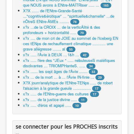
que NOUS avons à ENtre-MAÎTRiser ..... ...
165
X?X ...... de l'ENtre-Grande-Santé
..."cognitive&érotique" ... "spirituelle&charnelle" ...de
nÔtreS ENtre-ÂMEs ........
78
x?x ...de la CROIX ... de la verticÂlité & des
profondeurs + horizontalité .....
70
x?x .... de mon cri de JOIE au sommet de l'iceberg EN
ces tENps de rechauffement climatique ........... une
grave allégresse ....... al
55
x?x ..... l'Âvie à DEUX ... f&h ...
42
x?x ..... l'ère des "JEux " ..... nébuleuseS maléfiques
disolvantes ... TRIOMPHanteS. .....
34
x?x ...... les sept âges de l'Âvie .......
33
x?x ... de la mort ... à ... l'Âvie IN-finie ...
29
X?X journ'analytique de l'ENtre-TENps ..... de robert
l'alsacien à la grande gueule ...............
17
x?x ..... de l'ENtre-guerre des cultures
17
x?x ..... de la justice divine .....
11
x?x ..... d'éros et agapé .....
10
se connecter pour les PROCHES inscrits
...