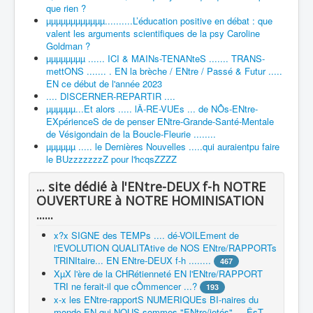
que rien ?
µµµµµµµµµµµµ..........L’éducation positive en débat : que
valent les arguments scientifiques de la psy Caroline
Goldman ?
µµµµµµµµ ...... ICI & MAINs-TENANteS ....... TRANS-
mettONS ....... . EN la brèche / ENtre / Passé & Futur .....
EN ce début de l'année 2023
.... DISCERNER-REPARTIR ....
µµµµµµ...Et alors ..... lÂ-RE-VUEs ... de NÔs-ENtre-
EXpérienceS de de penser ENtre-Grande-Santé-Mentale
de Vésigondain de la Boucle-Fleurie ........
µµµµµµ ..... le Dernières Nouvelles .....qui auraientpu faire
le BUzzzzzzzZ pour l'hcqsZZZZ
... site dédié à l'ENtre-DEUX f-h NOTRE
OUVERTURE à NOTRE HOMINISATION
......
x?x SIGNE des TEMPs .... dé-VOILEment de
l'EVOLUTION QUALITAtive de NOS ENtre/RAPPORTs
TRINItaire... EN ENtre-DEUX f-h ........
467
XµX l'ère de la CHRétienneté EN l'ENtre/RAPPORT
TRI ne ferait-il que cÔmmencer ...?
193
x-x les ENtre-rapportS NUMERIQUEs BI-naires du
monde EN qui NOUS sommes "ENtre/jetés" ... ÊsT