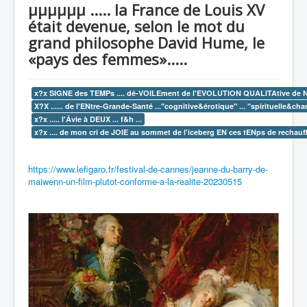
µµµµµµ ..... la France de Louis XV
recherche
était devenue, selon le mot du
grand philosophe David Hume, le
«pays des femmes».....
x?x SIGNE des TEMPs .... dé-VOILEment de l'EVOLUTION QUALITAtive de NOS
X?X ...... de l'ENtre-Grande-Santé ..."cognitive&érotique" ... "spirituelle&char
x?x ..... l'Âvie à DEUX ... f&h ...
x?x .... de mon cri de JOIE au sommet de l'iceberg EN ces tENps de rechauffemen
https://www.lefigaro.fr/festival-de-cannes/jeanne-du-barry-de-
maiwenn-un-film-plutot-conforme-a-la-realite-20230515