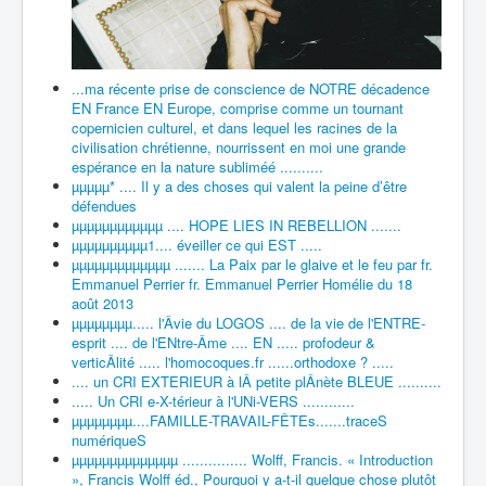
...ma récente prise de conscience de NOTRE décadence
EN France EN Europe, comprise comme un tournant
copernicien culturel, et dans lequel les racines de la
civilisation chrétienne, nourrissent en moi une grande
espérance en la nature subliméé ..........
µµµµµ* .... Il y a des choses qui valent la peine d’être
défendues
µµµµµµµµµµµµ .... HOPE LIES IN REBELLION .......
µµµµµµµµµµ1.... éveiller ce qui EST .....
µµµµµµµµµµµµµ ....... La Paix par le glaive et le feu par fr.
Emmanuel Perrier fr. Emmanuel Perrier Homélie du 18
août 2013
µµµµµµµµ..... l'Âvie du LOGOS .... de la vie de l'ENTRE-
esprit .... de l'ENtre-Âme .... EN ..... profodeur &
verticÂlité ..... l'homocoques.fr ......orthodoxe ? .....
.... un CRI EXTERIEUR à lÂ petite plÂnète BLEUE ..........
..... Un CRI e-X-térieur à l'UNi-VERS ............
µµµµµµµµ....FAMILLE-TRAVAIL-FÊTEs.......traceS
numériqueS
µµµµµµµµµµµµµµ ............... Wolff, Francis. « Introduction
», Francis Wolff éd., Pourquoi y a-t-il quelque chose plutôt