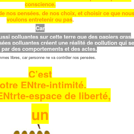
conscience.
e nos pensées, de nos choix, et choisir ce que nou
voulons entretenir ou pas
.
Car
ssi polluantes sur cette terre que des papiers gras
sées polluantes créent une réalité de pollution qui s
t par des comportements et des actes.
mes libres, car personne ne va contrôler nos pensées.
C’est
otre ENtre-intimité,
ENtrte-espace de liberté,
un