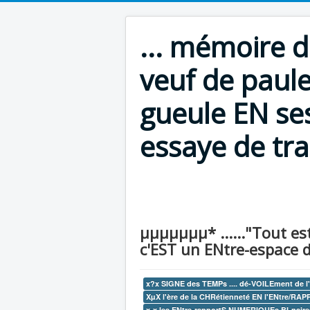
... mémoire 
veuf de paul
gueule EN ses
essaye de tran
µµµµµµµ* ......"Tout est 
c'EST un ENtre-espace de r
x?x SIGNE des TEMPs .... dé-VOILEment de l
XµX l'ère de la CHRétienneté EN l'ENtre/RAP
x-x les ENtre-rapportS NUMERIQUEs BI-naires