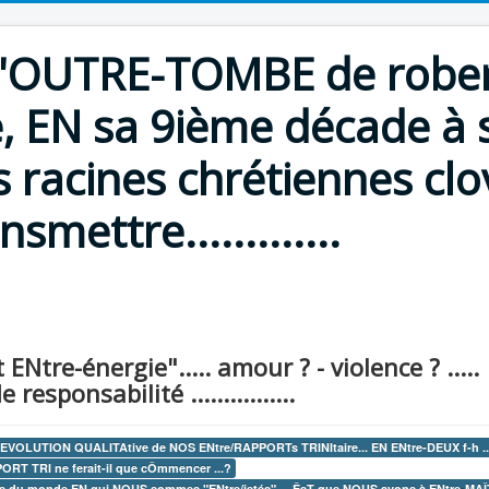
d'OUTRE-TOMBE de robert 
e, EN sa 9ième décade à 
 racines chrétiennes clo
smettre.............
ENtre-énergie"..... amour ? - violence ? .....
esponsabilité ................
'EVOLUTION QUALITAtive de NOS ENtre/RAPPORTs TRINItaire... EN ENtre-DEUX f-h ....
PORT TRI ne ferait-il que cÔmmencer ...?
 du monde EN qui NOUS sommes "ENtre/jetés" ... ÊsT que NOUS avons à ENtre-MAÎTRis