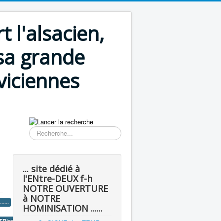
l'alsacien,
sa grande
viciennes
Résultat
de
la
recherche
... site dédié à
l'ENtre-DEUX f-h
NOTRE OUVERTURE
à NOTRE
....
HOMINISATION ......
er ..... ...