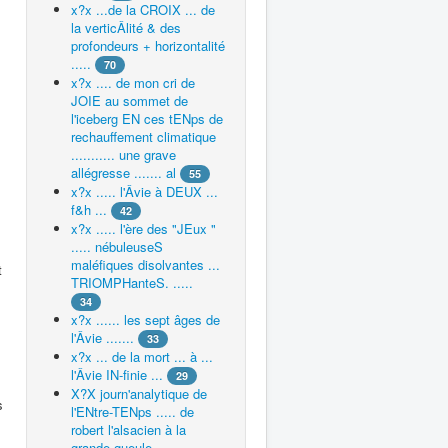
x?x ...de la CROIX ... de
la verticÂlité & des
profondeurs + horizontalité
.....
70
x?x .... de mon cri de
JOIE au sommet de
l'iceberg EN ces tENps de
rechauffement climatique
........... une grave
allégresse ....... al
55
x?x ..... l'Âvie à DEUX ...
f&h ...
42
x?x ..... l'ère des "JEux "
..... nébuleuseS
maléfiques disolvantes ...
t
TRIOMPHanteS. .....
34
x?x ...... les sept âges de
l'Âvie .......
33
x?x ... de la mort ... à ...
l'Âvie IN-finie ...
29
X?X journ'analytique de
s
l'ENtre-TENps ..... de
robert l'alsacien à la
grande gueule ...............