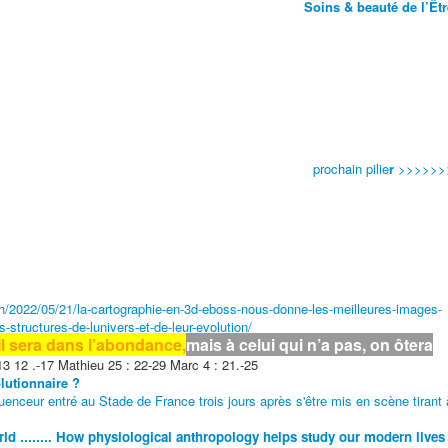
Soins & beauté de l’Êtr
prochain pilie
r
>>>>>>
son/2022/05/21/la-cartographie-en-3d-eboss-nous-donne-les-meilleures-images-
structures-de-lunivers-et-de-leur-evolution/
 il sera dans l’abondance,
mais à celui qui n’a pas, on ôtera
3 12 .-17 Mathieu 25 : 22-29 Marc 4 : 21.-25
volutionnaire ?
luenceur entré au Stade de France trois jours après s'être mis en scène tirant 
d ........ How physiological anthropology helps study our modern lives