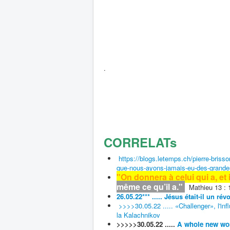
.
CORRELATs
https://blogs.letemps.ch/pierre-bris
que-nous-ayons-jamais-eu-des-grandes-
"On donnera à celui qui a, et
même ce qu’il a."
Mathieu 13 : 1
26.05.22*** ..... Jésus était-il un ré
>>>>30.05.22 ..... «Challenger», l'inf
la Kalachnikov
>>>>>30.05.22 .....
A whole new worl