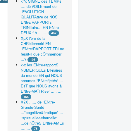
x?x SIGNE des TEMPs
.... dé-VOILEment de
l'EVOLUTION
QUALITAtive de NOS
ENtre/RAPPORTs
TRINItaire... EN ENtre-
DEUX f-h ........
467
XµX l'ère de la
CHRétienneté EN
l'ENtre/RAPPORT TRI ne
ferait-il que cÔmmencer
...?
193
x-x les ENtre-rapportS
NUMERIQUEs BI-naires
du monde EN qui NOUS
sommes "ENtre/jetés" ...
ÊsT que NOUS avons à
ENtre-MAÎTRiser ..... ...
165
X?X ...... de l'ENtre-
Grande-Santé
..."cognitive&érotique" ...
"spirituelle&charnelle"
...de nÔtreS ENtre-ÂMEs
........
78