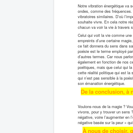
Notre vibration énergétique va s
ondes, comme des fréquences. 
vibratoires similaires. D’où l’im
souhaite vivre. En cela notre réa
chacun va voir la vie à travers s
Celui qui voit la vie comme un
empreints d’une certaine magie, 
ce fait donnera du sens dans sa
poésie est le terme employé par u
d’autres termes. Car nous parlo
également en fonction de nos cen
poétiques, mais que celui qui la 
cette réalité politique qui est l
qui n’est pas sensible à la poési
son émanation énergétique.
De la conclusion, à 
Voulons-nous de la magie ? Voul
vivons, pour y trouver un sens ?
négative, voire l’augmenter en l
négative basée sur la peur » qui
À nous de choisir, 