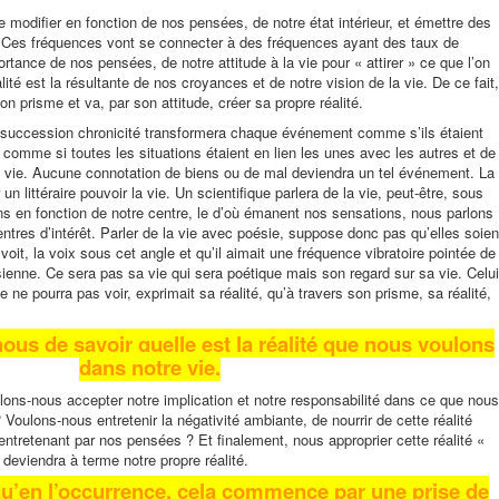
e modifier en fonction de nos pensées, de notre état intérieur, et émettre des
Ces fréquences vont se connecter à des fréquences ayant des taux de
portance de nos pensées, de notre attitude à la vie pour « attirer » ce que l’on
lité est la résultante de nos croyances et de notre vision de la vie. De ce fait,
on prisme et va, par son attitude, créer sa propre réalité.
e succession chronicité transformera chaque événement comme s’ils étaient
comme si toutes les situations étaient en lien les unes avec les autres et de
 vie. Aucune connotation de biens ou de mal deviendra un tel événement. La
n littéraire pouvoir la vie. Un scientifique parlera de la vie, peut-être, sous
ns en fonction de notre centre, le d’où émanent nos sensations, nous parlons
tres d’intérêt. Parler de la vie avec poésie, suppose donc pas qu’elles soien
voit, la voix sous cet angle et qu’il aimait une fréquence vibratoire pointée de
a sienne. Ce sera pas sa vie qui sera poétique mais son regard sur sa vie. Celui
e ne pourra pas voir, exprimait sa réalité, qu’à travers son prisme, sa réalité,
nous de savoir quelle est la réalité que nous voulons
dans notre vie.
ons-nous accepter notre implication et notre responsabilité dans ce que nous
 Voulons-nous entretenir la négativité ambiante, de nourrir de cette réalité
’entretenant par nos pensées ? Et finalement, nous approprier cette réalité «
 deviendra à terme notre propre réalité.
qu’en l’occurrence, cela commence par une prise de