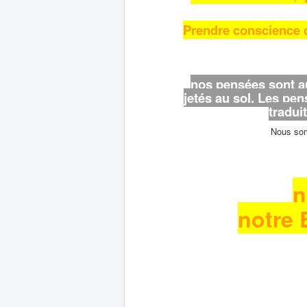
Prendre conscience d
nos pensées sont au
jetés au sol. Les pen
tradui
Nous som
n
notre 