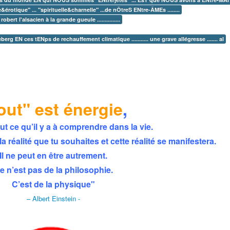
&érotique" ... "spirituelle&charnelle" ...de nÔtreS ENtre-ÂMEs ........
bert l'alsacien à la grande gueule ...............
erg EN ces tENps de rechauffement climatique ........... une grave allégresse ....... al
out" est énergie
,
tout ce qu’il y a à comprendre dans la vie.
la réalité que tu souhaites et cette réalité se manifestera.
Il ne peut en être autrement.
e n’est pas de la philosophie.
C’est de la physique"
– Albert Einstein -