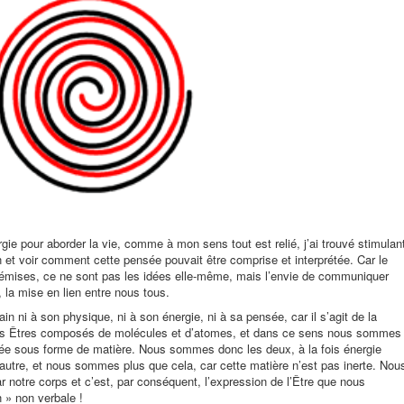
rgie pour aborder la vie, comme à mon sens tout est relié, j’ai trouvé stimulan
n et voir comment cette pensée pouvait être comprise et interprétée. Car le
 émises, ce ne sont pas les idées elle-même, mais l’envie de communiquer
, la mise en lien entre nous tous.
in ni à son physique, ni à son énergie, ni à sa pensée, car il s’agit de la
Êtres composés de molécules et d’atomes, et dans ce sens nous sommes
ée sous forme de matière. Nous sommes donc les deux, à la fois énergie
l’autre, et nous sommes plus que cela, car cette matière n’est pas inerte. Nou
 notre corps et c’est, par conséquent, l’expression de l’Être que nous
 » non verbale !