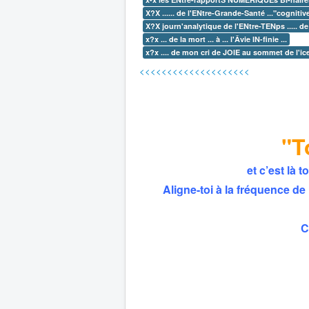
X?X ...... de l'ENtre-Grande-Santé ..."cognitive
X?X journ'analytique de l'ENtre-TENps ..... de ro
x?x ... de la mort ... à ... l'Âvie IN-finie ...
x?x .... de mon cri de JOIE au sommet de l'iceb
<<<<<<<<<<<<<<<<<<<<
"T
et c’est là 
Aligne-toi à la fréquence de 
C