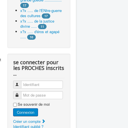
17
x?x ..... de l'ENtre-guerre
des cultures
17
x?x ..... de la justice
divine .....
11
x?x ..... d'éros et agapé
.....
10
t
se connecter pour
les PROCHES inscrits
...
Identifiant
Mot de passe
Se souvenir de moi
Connexion
Créer un compte
Identifiant oublié ?