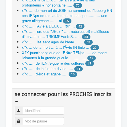
profondeurs + horizontalité .....
70
x?x .... de mon cri de JOIE au sommet de l'iceberg EN
ces tENps de rechauffement climatique ........... une
grave allégresse ....... al
55
x?x ..... l'Âvie à DEUX ... f&h ...
42
x?x ..... l'ère des "JEux " ..... nébuleuseS maléfiques
disolvantes ... TRIOMPHanteS. .....
34
x?x ...... les sept âges de l'Âvie .......
33
x?x ... de la mort ... à ... l'Âvie IN-finie ...
29
X?X journ'analytique de l'ENtre-TENps ..... de robert
l'alsacien à la grande gueule ...............
17
x?x ..... de l'ENtre-guerre des cultures
17
x?x ..... de la justice divine .....
11
x?x ..... d'éros et agapé .....
10
se connecter pour les PROCHES inscrits
...
Identifiant
Mot de passe