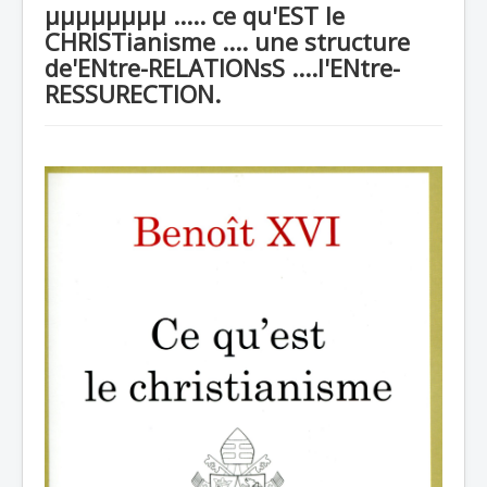
µµµµµµµµ ..... ce qu'EST le
recherche
CHRISTianisme .... une structure
de'ENtre-RELATIONsS ....l'ENtre-
RESSURECTION.