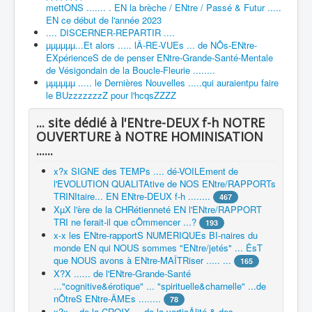
mettONS ....... . EN la brèche / ENtre / Passé & Futur .....
EN ce début de l'année 2023
.... DISCERNER-REPARTIR ....
µµµµµµ...Et alors ..... lÂ-RE-VUEs ... de NÔs-ENtre-
EXpérienceS de de penser ENtre-Grande-Santé-Mentale
de Vésigondain de la Boucle-Fleurie ........
µµµµµµ ..... le Dernières Nouvelles .....qui auraientpu faire
le BUzzzzzzzZ pour l'hcqsZZZZ
... site dédié à l'ENtre-DEUX f-h NOTRE
OUVERTURE à NOTRE HOMINISATION
......
x?x SIGNE des TEMPs .... dé-VOILEment de
l'EVOLUTION QUALITAtive de NOS ENtre/RAPPORTs
TRINItaire... EN ENtre-DEUX f-h ........
467
XµX l'ère de la CHRétienneté EN l'ENtre/RAPPORT
TRI ne ferait-il que cÔmmencer ...?
193
x-x les ENtre-rapportS NUMERIQUEs BI-naires du
monde EN qui NOUS sommes "ENtre/jetés" ... ÊsT
que NOUS avons à ENtre-MAÎTRiser ..... ...
165
X?X ...... de l'ENtre-Grande-Santé
..."cognitive&érotique" ... "spirituelle&charnelle" ...de
nÔtreS ENtre-ÂMEs ........
78
x?x ...de la CROIX ... de la verticÂlité & des