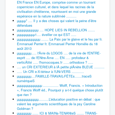
EN France EN Europe, comprise comme un tournant
copernicien culturel, et dans lequel les racines de la
civilisation chrétienne, nourrissent en moi une grande
espérance en la nature subliméé ..........
µµµµµ* .... Il y a des choses qui valent la peine d’être
défendues
µµµµµµµµµµµµ .... HOPE LIES IN REBELLION .......
µµµµµµµµµµ1.... éveiller ce qui EST .....
µµµµµµµµµµµµµ ....... La Paix par le glaive et le feu par fr.
Emmanuel Perrier fr. Emmanuel Perrier Homélie du 18
août 2013
µµµµµµµµ..... l'Âvie du LOGOS .... de la vie de l'ENTRE-
esprit .... de l'ENtre-Âme .... EN ..... profodeur &
verticÂlité ..... l'homocoques.fr ......orthodoxe ? .....
.... un CRI EXTERIEUR à lÂ petite plÂnète BLEUE ..........
..... Un CRI e-X-térieur à l'UNi-VERS ............
µµµµµµµµ....FAMILLE-TRAVAIL-FÊTEs.......traceS
numériqueS
µµµµµµµµµµµµµµ ............... Wolff, Francis. « Introduction
», Francis Wolff éd., Pourquoi y a-t-il quelque chose plutôt
que rien ?
µµµµµµµµµµµµ..........L’éducation positive en débat : que
valent les arguments scientifiques de la psy Caroline
Goldman ?
µµµµµµµµ ...... ICI & MAINs-TENANteS ....... TRANS-